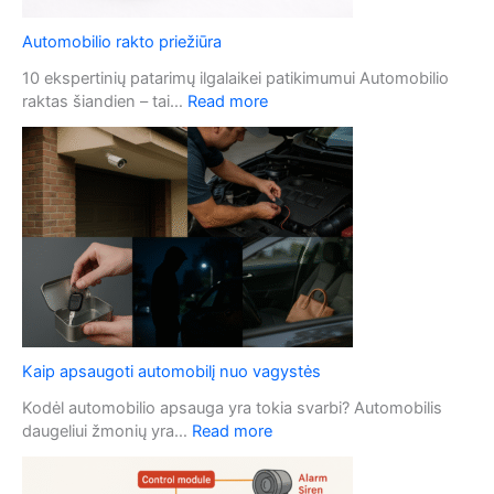
Automobilio rakto priežiūra
10 ekspertinių patarimų ilgalaikei patikimumui Automobilio
:
raktas šiandien – tai…
Read more
A
u
t
o
m
o
b
i
l
i
o
Kaip apsaugoti automobilį nuo vagystės
r
a
Kodėl automobilio apsauga yra tokia svarbi? Automobilis
k
:
daugeliui žmonių yra…
Read more
t
K
o
a
p