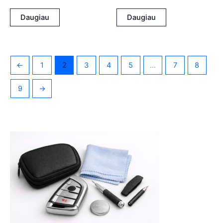
Daugiau
Daugiau
←
1
2
3
4
5
…
7
8
9
→