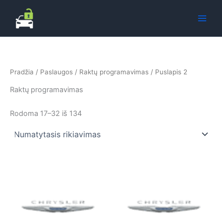
Pereiti
prie
turinio
Pradžia
/
Paslaugos
/
Raktų programavimas
/ Puslapis 2
Raktų programavimas
Rodoma 17–32 iš 134