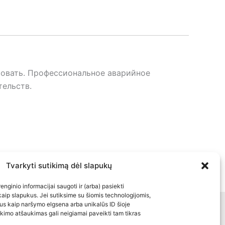
ровать. Профессиональное аварийное
тельств.
Tvarkyti sutikimą dėl slapukų
įrenginio informacijai saugoti ir (arba) pasiekti
aip slapukus. Jei sutiksime su šiomis technologijomis,
us kaip naršymo elgsena arba unikalūs ID šioje
ственности
Общая контактная информация
ikimo atšaukimas gali neigiamai paveikti tam tikras