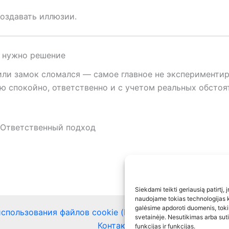
создавать иллюзии.
а нужно решение
или замок сломался — самое главное не эксперименти
ю спокойно, ответственно и с учетом реальных обстоя
 Ответственный подход
Siekdami teikti geriausią patirtį, 
naudojame tokias technologijas k
galėsime apdoroti duomenis, toki
спользования файлов cookie (ЕС)
Ограничение ответ
svetainėje. Nesutikimas arba sut
Контакты
funkcijas ir funkcijas.