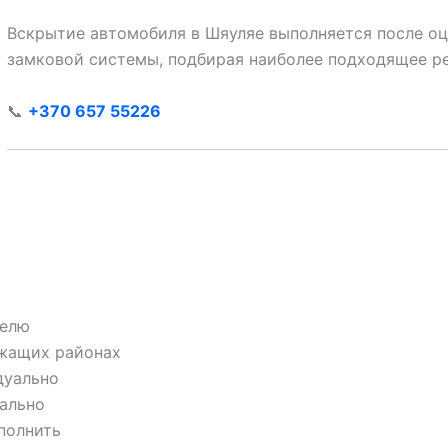
Вскрытие автомобиля в Шяуляе выполняется после оц
замковой системы, подбирая наиболее подходящее ре
📞
+370 657 55226
делю
ежащих районах
дуально
ально
полнить