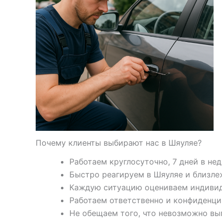
Почему клиенты выбирают нас в Шяуляе?
Работаем круглосуточно, 7 дней в не
Быстро реагируем в Шяуляе и близл
Каждую ситуацию оцениваем индиви
Работаем ответственно и конфиденци
Не обещаем того, что невозможно вы