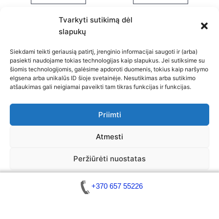
Tvarkyti sutikimą dėl
slapukų
Siekdami teikti geriausią patirtį, įrenginio informacijai saugoti ir (arba)
pasiekti naudojame tokias technologijas kaip slapukus. Jei sutiksime su
šiomis technologijomis, galėsime apdoroti duomenis, tokius kaip naršymo
elgsena arba unikalūs ID šioje svetainėje. Nesutikimas arba sutikimo
atšaukimas gali neigiamai paveikti tam tikras funkcijas ir funkcijas.
Политика конфиденциальности
Политика использования файлов cookie (ЕС)
Ограничение ответственности
Priimti
Общая контактная информация
Контакты
Atmesti
Peržiūrėti nuostatas
Авторские права © 2026 Вскрытие автомобилей /
Политика использования
Общая контактная
Ограничение
Изготовление ключей
+370 657 55226
файлов cookie
информация
ответственности