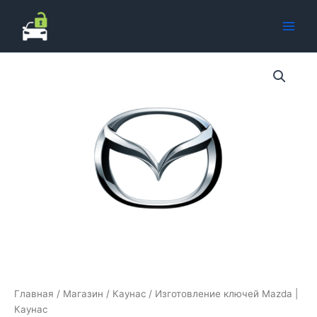
Перейти
к
содержимому
Главная
/
Магазин
/
Каунас
/ Изготовление ключей Mazda |
Каунас