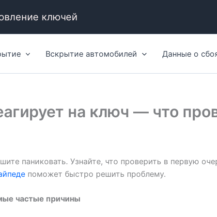
товление ключей
рытие
Вскрытие автомобилей
Данные о сбо
еагирует на ключ — что про
ешите паниковать. Узнайте, что проверить в первую о
айпеде
поможет быстро решить проблему.
амые частые причины