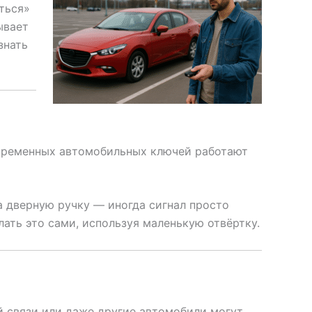
ться»
ывает
знать
временных автомобильных ключей работают
а дверную ручку — иногда сигнал просто
ать это сами, используя маленькую отвёртку.
й связи или даже другие автомобили могут