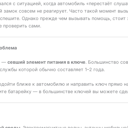
вался с ситуацией, когда автомобиль «перестаёт слуша
й замок совсем не реагирует. Часто такой момент выз
 спешите. Однако прежде чем вызывать помощь, стоит 
е проверить сами.
роблема
а —
севший элемент питания в ключе
. Большинство со
службы которой обычно составляет 1–2 года.
подойти ближе к автомобилю и направить ключ прямо н
ите батарейку — в большинстве ключей вы можете сдел
ей среды
. Электромагнитные волны, антенны мобильно