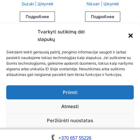
Suzuki | Шяуляй
Nissan | Шяуляй
Подробнее
Подробнее
Tvarkyti sutikimą dėl
slapukų
Siekdami teikti geriausią patirtį, įrenginio informacijai saugoti ir (arba)
pasiekti naudojame tokias technologijas kaip slapukus. Jei sutiksime su
šiomis technologijomis, galėsime apdoroti duomenis, tokius kaip naršymo
elgsena arba unikalūs ID šioje svetainėje. Nesutikimas arba sutikimo
atšaukimas gali neigiamai paveikti tam tikras funkcijas ir funkcijas.
Политика конфиденциальности
Политика использования файлов cookie (ЕС)
Ограничение ответственности
Priimti
Общая контактная информация
Контакты
Atmesti
Peržiūrėti nuostatas
Авторские права © 2026 Вскрытие автомобилей /
Политика использования
Общая контактная
Ограничение
Изготовление ключей
+370 657 55226