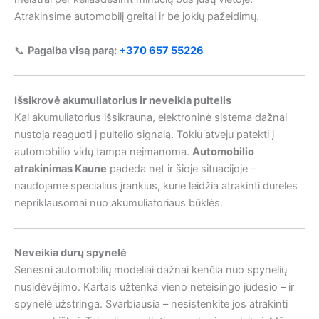
Atrakinsime automobilį greitai ir be jokių pažeidimų.
📞
Pagalba visą parą:
+370 657 55226
Išsikrovė akumuliatorius ir neveikia pultelis
Kai akumuliatorius išsikrauna, elektroninė sistema dažnai
nustoja reaguoti į pultelio signalą. Tokiu atveju patekti į
automobilio vidų tampa neįmanoma.
Automobilio
atrakinimas Kaune
padeda net ir šioje situacijoje –
naudojame specialius įrankius, kurie leidžia atrakinti dureles
nepriklausomai nuo akumuliatoriaus būklės.
Neveikia durų spynelė
Senesni automobilių modeliai dažnai kenčia nuo spynelių
nusidėvėjimo. Kartais užtenka vieno neteisingo judesio – ir
spynelė užstringa. Svarbiausia – nesistenkite jos atrakinti