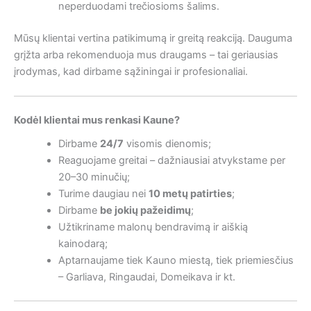
neperduodami trečiosioms šalims.
Mūsų klientai vertina patikimumą ir greitą reakciją. Dauguma
grįžta arba rekomenduoja mus draugams – tai geriausias
įrodymas, kad dirbame sąžiningai ir profesionaliai.
Kodėl klientai mus renkasi Kaune?
Dirbame
24/7
visomis dienomis;
Reaguojame greitai – dažniausiai atvykstame per
20–30 minučių;
Turime daugiau nei
10 metų patirties
;
Dirbame
be jokių pažeidimų
;
Užtikriname malonų bendravimą ir aiškią
kainodarą;
Aptarnaujame tiek Kauno miestą, tiek priemiesčius
– Garliava, Ringaudai, Domeikava ir kt.