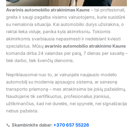
Avarinis automobilio atrakinimas Kaune
– tai profesionali,
greita ir saugi pagalba visiems vairuotojams, kurie susidūrė
su nemalonia situacija. Kai automobilio durys užsirakina, o
raktai lieka viduje, panika kyla akimirksniu. Tokiomis
akimirkomis svarbiausia nepasimesti ir nedelsiant kviesti
specialistus. Mūsų
avarinio automobilio atrakinimo Kaune
komanda dirba 24 valandas per parą, 7 dienas per savaitę –
tiek darbo, tiek švenčių dienomis.
Nepriklausomai nuo to, ar vairuojate naujausio modelio
automobilį su modernia apsaugos sistema, ar senesnę
transporto priemonę – mes atrakinsime be jokių pažeidimų.
Naudojame tik sertifikuotus, profesionalius įrankius,
užtikrinančius, kad nei durelės, nei spynelė, nei signalizacija
nebus pažeista.
📞
Skambinkite dabar:
+370 657 55226