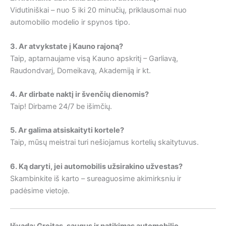
Vidutiniškai – nuo 5 iki 20 minučių, priklausomai nuo
automobilio modelio ir spynos tipo.
3. Ar atvykstate į Kauno rajoną?
Taip, aptarnaujame visą Kauno apskritį – Garliavą,
Raudondvarį, Domeikavą, Akademiją ir kt.
4. Ar dirbate naktį ir švenčių dienomis?
Taip! Dirbame 24/7 be išimčių.
5. Ar galima atsiskaityti kortele?
Taip, mūsų meistrai turi nešiojamus kortelių skaitytuvus.
6. Ką daryti, jei automobilis užsirakino užvestas?
Skambinkite iš karto – sureaguosime akimirksniu ir
padėsime vietoje.
Išvada: Greitas, saugus ir patikimas automobilio