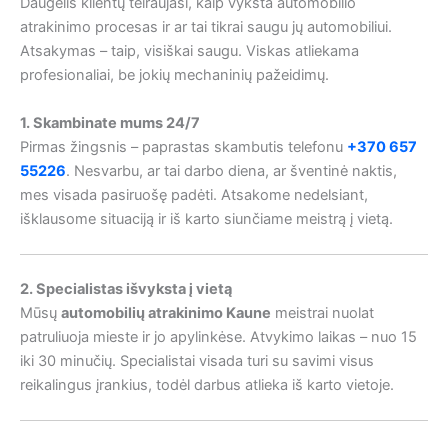
Daugelis klientų teiraujasi, kaip vyksta automobilio
atrakinimo procesas ir ar tai tikrai saugu jų automobiliui.
Atsakymas – taip, visiškai saugu. Viskas atliekama
profesionaliai, be jokių mechaninių pažeidimų.
1. Skambinate mums 24/7
Pirmas žingsnis – paprastas skambutis telefonu
+370 657
55226
. Nesvarbu, ar tai darbo diena, ar šventinė naktis,
mes visada pasiruošę padėti. Atsakome nedelsiant,
išklausome situaciją ir iš karto siunčiame meistrą į vietą.
2. Specialistas išvyksta į vietą
Mūsų
automobilių atrakinimo Kaune
meistrai nuolat
patruliuoja mieste ir jo apylinkėse. Atvykimo laikas – nuo 15
iki 30 minučių. Specialistai visada turi su savimi visus
reikalingus įrankius, todėl darbus atlieka iš karto vietoje.