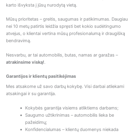
karto išvyksta į jūsų nurodytą vietą.
Mūsų prioritetas – greitis, saugumas ir patikimumas. Daugiau
nei 10 metų patirtis leidžia spręsti bet kokio sudėtingumo
atvejus, o klientai vertina mūsų profesionalumą ir draugišką
bendravimą.
Nesvarbu, ar tai automobilis, butas, namas ar garažas –
atrakinsime viską!
.
Garantijos ir klientų pasitikėjimas
Mes atsakome už savo darbų kokybę. Visi darbai atliekami
atsakingai ir su garantija.
Kokybės garantija visiems atliktiems darbams;
Saugumo užtikrinimas – automobilis lieka be
pažeidimų;
Konfidencialumas – klientų duomenys niekada