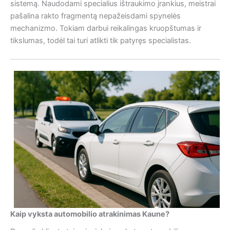
sistemą. Naudodami specialius ištraukimo įrankius, meistrai
pašalina rakto fragmentą nepažeisdami spynelės
mechanizmo. Tokiam darbui reikalingas kruopštumas ir
tikslumas, todėl tai turi atlikti tik patyręs specialistas.
Kaip vyksta automobilio atrakinimas Kaune?