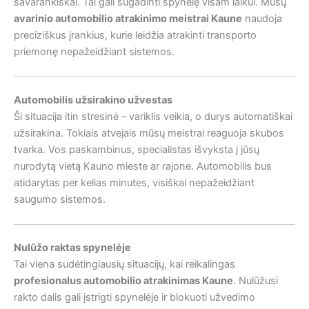
savarankiškai. Tai gali sugadinti spynelę visam laikui. Mūsų
avarinio automobilio atrakinimo meistrai Kaune
naudoja
preciziškus įrankius, kurie leidžia atrakinti transporto
priemonę nepažeidžiant sistemos.
Automobilis užsirakino užvestas
Ši situacija itin stresinė – variklis veikia, o durys automatiškai
užsirakina. Tokiais atvejais mūsų meistrai reaguoja skubos
tvarka. Vos paskambinus, specialistas išvyksta į jūsų
nurodytą vietą Kauno mieste ar rajone. Automobilis bus
atidarytas per kelias minutes, visiškai nepažeidžiant
saugumo sistemos.
Nulūžo raktas spynelėje
Tai viena sudėtingiausių situacijų, kai reikalingas
profesionalus automobilio atrakinimas Kaune
. Nulūžusi
rakto dalis gali įstrigti spynelėje ir blokuoti užvedimo