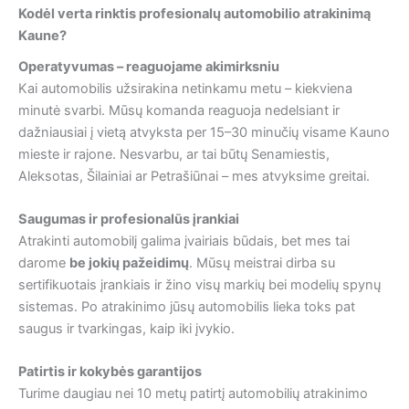
Kodėl verta rinktis profesionalų automobilio atrakinimą
Kaune?
Operatyvumas – reaguojame akimirksniu
Kai automobilis užsirakina netinkamu metu – kiekviena
minutė svarbi. Mūsų komanda reaguoja nedelsiant ir
dažniausiai į vietą atvyksta per 15–30 minučių visame Kauno
mieste ir rajone. Nesvarbu, ar tai būtų Senamiestis,
Aleksotas, Šilainiai ar Petrašiūnai – mes atvyksime greitai.
Saugumas ir profesionalūs įrankiai
Atrakinti automobilį galima įvairiais būdais, bet mes tai
darome
be jokių pažeidimų
. Mūsų meistrai dirba su
sertifikuotais įrankiais ir žino visų markių bei modelių spynų
sistemas. Po atrakinimo jūsų automobilis lieka toks pat
saugus ir tvarkingas, kaip iki įvykio.
Patirtis ir kokybės garantijos
Turime daugiau nei 10 metų patirtį automobilių atrakinimo