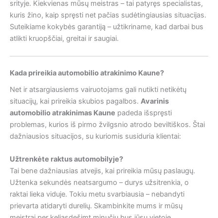
srityje. Kiekvienas mūsų meistras – tai patyręs specialistas,
kuris žino, kaip spręsti net pačias sudėtingiausias situacijas.
Suteikiame kokybės garantiją – užtikriname, kad darbai bus
atlikti kruopščiai, greitai ir saugiai.
Kada prireikia automobilio atrakinimo Kaune?
Net ir atsargiausiems vairuotojams gali nutikti netikėtų
situacijų, kai prireikia skubios pagalbos.
Avarinis
automobilio atrakinimas Kaune
padeda išspręsti
problemas, kurios iš pirmo žvilgsnio atrodo beviltiškos. Štai
dažniausios situacijos, su kuriomis susiduria klientai:
Užtrenkėte raktus automobilyje?
Tai bene dažniausias atvejis, kai prireikia mūsų paslaugų.
Užtenka sekundės neatsargumo – durys užsitrenkia, o
raktai lieka viduje. Tokiu metu svarbiausia – nebandyti
prievarta atidaryti durelių. Skambinkite mums ir mūsų
meistrai per keliasdešimt minučių bus jūsų vietoje.