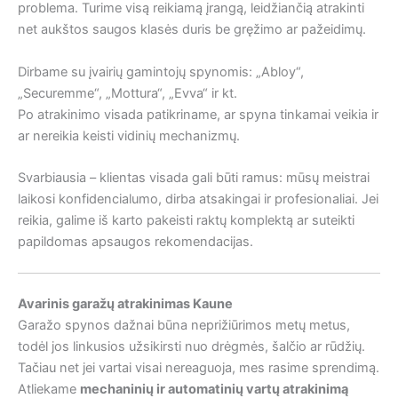
problema. Turime visą reikiamą įrangą, leidžiančią atrakinti
net aukštos saugos klasės duris be gręžimo ar pažeidimų.
Dirbame su įvairių gamintojų spynomis: „Abloy“,
„Securemme“, „Mottura“, „Evva“ ir kt.
Po atrakinimo visada patikriname, ar spyna tinkamai veikia ir
ar nereikia keisti vidinių mechanizmų.
Svarbiausia – klientas visada gali būti ramus: mūsų meistrai
laikosi konfidencialumo, dirba atsakingai ir profesionaliai. Jei
reikia, galime iš karto pakeisti raktų komplektą ar suteikti
papildomas apsaugos rekomendacijas.
Avarinis garažų atrakinimas Kaune
Garažo spynos dažnai būna neprižiūrimos metų metus,
todėl jos linkusios užsikirsti nuo drėgmės, šalčio ar rūdžių.
Tačiau net jei vartai visai nereaguoja, mes rasime sprendimą.
Atliekame
mechaninių ir automatinių vartų atrakinimą