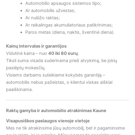
Automobilio apsaugos sistemos tipo;
Ar automobilis užvestas;
Ar nulūžo raktas;
Ar reikalingas akumuliatoriaus patikrinimas;
Paros metas (diena, naktis, šventinė diena).
Kainų intervalas ir garantijos
Vidutinė kaina – nuo
40 iki 80 eurų
.
Tiksli suma visada suderinama prieš atvykimą, be jokių
paslėptų mokesčių.
Visiems darbams suteikiame kokybės garantiją –
automobilis nebus pažeistas, o klientui viskas aiškiai
paaiškinama.
Raktų gamyba ir automobilio atrakinimas Kaune
Visapusiškos paslaugos vienoje vietoje
Mes ne tik atrakinsime jūsų automobilį, bet ir pagaminsime