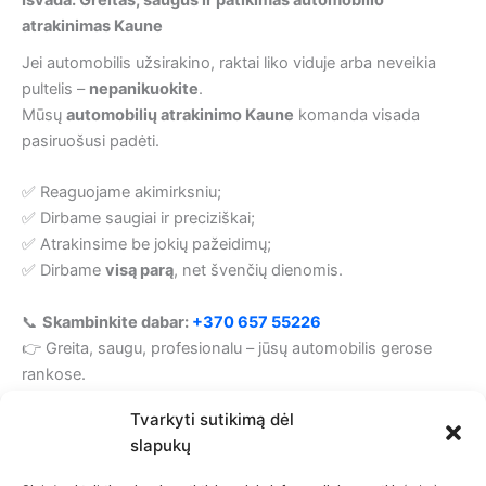
atrakinimas Kaune
Jei automobilis užsirakino, raktai liko viduje arba neveikia
pultelis –
nepanikuokite
.
Mūsų
automobilių atrakinimo Kaune
komanda visada
pasiruošusi padėti.
✅ Reaguojame akimirksniu;
✅ Dirbame saugiai ir preciziškai;
✅ Atrakinsime be jokių pažeidimų;
✅ Dirbame
visą parą
, net švenčių dienomis.
📞
Skambinkite dabar:
+370 657 55226
👉 Greita, saugu, profesionalu – jūsų automobilis gerose
rankose.
Tvarkyti sutikimą dėl
Automobilinių raktų gamyba
slapukų