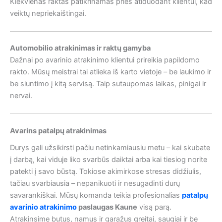
Kiekvienas raktas patikrinamas prieš atiduodant klientui, kad
veiktų nepriekaištingai.
Automobilio atrakinimas ir raktų gamyba
Dažnai po avarinio atrakinimo klientui prireikia papildomo
rakto. Mūsų meistrai tai atlieka iš karto vietoje – be laukimo ir
be siuntimo į kitą servisą. Taip sutaupomas laikas, pinigai ir
nervai.
Avarins patalpų atrakinimas
Durys gali užsikirsti pačiu netinkamiausiu metu – kai skubate
į darbą, kai viduje liko svarbūs daiktai arba kai tiesiog norite
patekti į savo būstą. Tokiose akimirkose stresas didžiulis,
tačiau svarbiausia – nepanikuoti ir nesugadinti durų
savarankiškai. Mūsų komanda teikia profesionalias
patalpų
avarinio atrakinimo
paslaugas Kaune
visą parą.
Atrakinsime butus, namus ir garažus greitai, saugiai ir be