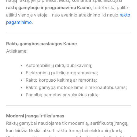
naują raktą, jei jo prireiks. Mūsų komanda specializuojasi
raktų gamyboje ir programavimu Kaune
, todėl viską galite
atlikti vienoje vietoje – nuo avarinio atrakinimo iki naujo
rakto
pagaminimo
.
Raktų gamybos paslaugos Kaune
Atliekame:
Automobilinių raktų dublikavimą;
Elektroninių pultelių programavimą;
Rakto korpuso keitimą ar remontą;
Rakto gamybą motociklams ir mikroautobusams;
Pagalbą pametus ar sulaužius raktą.
Moderni įranga ir tikslumas
Raktų gamybai naudojame tik modernią, sertifikuotą įrangą,
kuri leidžia tiksliai atkurti rakto formą bei elektroninį kodą.