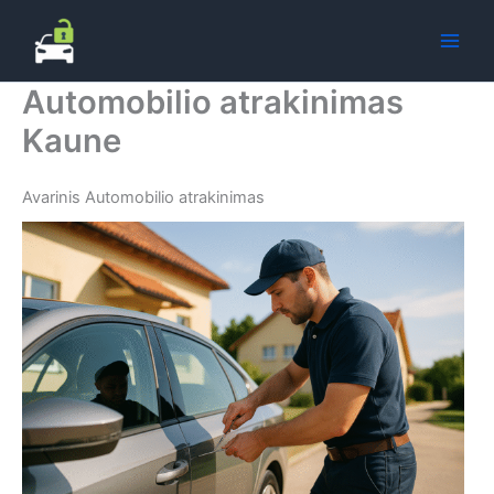
Pereiti
prie
turinio
Automobilio atrakinimas
Kaune
Avarinis Automobilio atrakinimas