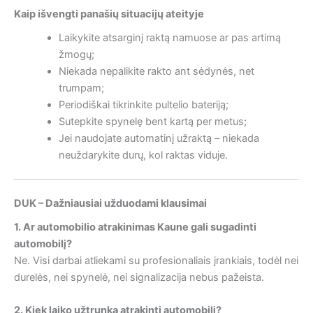
Kaip išvengti panašių situacijų ateityje
Laikykite atsarginį raktą namuose ar pas artimą
žmogų;
Niekada nepalikite rakto ant sėdynės, net
trumpam;
Periodiškai tikrinkite pultelio bateriją;
Sutepkite spynelę bent kartą per metus;
Jei naudojate automatinį užraktą – niekada
neuždarykite durų, kol raktas viduje.
DUK – Dažniausiai užduodami klausimai
1. Ar automobilio atrakinimas Kaune gali sugadinti
automobilį?
Ne. Visi darbai atliekami su profesionaliais įrankiais, todėl nei
durelės, nei spynelė, nei signalizacija nebus pažeista.
2. Kiek laiko užtrunka atrakinti automobilį?