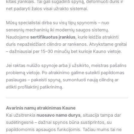
kitais įrankiais. Tai gali sugadinti spyną, deformuoti duris ir
net padaryti žalos visai užrakto sistemai.
Mūsų specialistai dirba su visų tipų spynomis – nuo
senesnių mechaninių iki modernių saugos sistemų.
Naudojame
sertifikuotus įrankius
, kurie leidžia atrakinti
duris nepažeidžiant cilindro ar rankenos. Atvykstame greitai
– dažniausiai per 15–30 minučių bet kurioje Kauno vietoje.
Jei raktas nulūžo spynoje arba ji užsikirto, meistras pašalins
problemą vietoje. Po atrakinimo galime suteikti papildomas
paslaugas – pakeisti spyną, sumontuoti naują cilindrą ar
atlikti profilaktinį patikrinimą.
Avarinis namų atrakinimas Kaune
Kai užsitrenkia
nuosavo namo durys
, situacija tampa dar
sudėtingesnė – dažnai spynos būna sustiprintos, su
papildomomis apsaugos funkcijomis. Tačiau mums tai ne