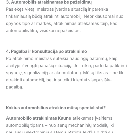
3. Automobilis atrakinamas be pažeidimų
Pasiekęs vietą, meistras įvertina situaciją ir parenka
tinkamiausią būdą atrakinti automobilį. Nepriklausomai nuo
spynos tipo ar markės, atrakinimas atliekamas taip, kad
automobilis liktų visiškai nepažeistas.
4. Pagalba ir konsultacija po atrakinimo
Po atrakinimo meistras suteikia naudingų patarimų, kaip
ateityje išvengti panašių situacijų. Jei reikia, padeda patikrinti
spynelę, signalizaciją ar akumuliatorių. Mūsų tikslas – ne tik
atrakinti automobilį, bet ir suteikti klientui visapusišką
pagalbą.
Kokius automobilius atrakina mūsų specialistai?
Automobilio atrakinimas Kaune
atliekamas įvairiems
automobilių tipams – nuo senų mechaninių modelių iki
naujausių elektroninių sistemų. Patirtis leidžia dirbti su