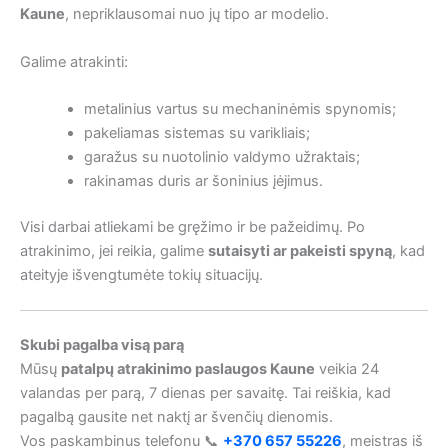
Kaune
, nepriklausomai nuo jų tipo ar modelio.
Galime atrakinti:
metalinius vartus su mechaninėmis spynomis;
pakeliamas sistemas su varikliais;
garažus su nuotolinio valdymo užraktais;
rakinamas duris ar šoninius įėjimus.
Visi darbai atliekami be gręžimo ir be pažeidimų. Po
atrakinimo, jei reikia, galime
sutaisyti ar pakeisti spyną
, kad
ateityje išvengtumėte tokių situacijų.
Skubi pagalba visą parą
Mūsų
patalpų atrakinimo paslaugos Kaune
veikia 24
valandas per parą, 7 dienas per savaitę. Tai reiškia, kad
pagalbą gausite net naktį ar švenčių dienomis.
Vos paskambinus telefonu 📞
+370 657 55226
, meistras iš