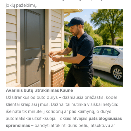
jokių pažeidimų.
Avarinis butų atrakinimas Kaune
Užsitrenkusios buto durys – dažniausia priežastis, kodėl
klientai kreipiasi į mus. Dažnai tai nutinka visiškai netyčia:
išeinate tik minutei į koridorių ar pas kaimyną, o durys
automatiškai užsifiksuoja. Tokiais atvejais
pats blogiausias
sprendimas
– bandyti atrakinti duris peiliu, atsuktuvu ar