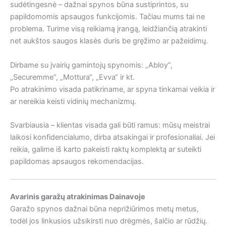
sudėtingesnė – dažnai spynos būna sustiprintos, su
papildomomis apsaugos funkcijomis. Tačiau mums tai ne
problema. Turime visą reikiamą įrangą, leidžiančią atrakinti
net aukštos saugos klasės duris be gręžimo ar pažeidimų.
Dirbame su įvairių gamintojų spynomis: „Abloy“,
„Securemme“, „Mottura“, „Evva“ ir kt.
Po atrakinimo visada patikriname, ar spyna tinkamai veikia ir
ar nereikia keisti vidinių mechanizmų.
Svarbiausia – klientas visada gali būti ramus: mūsų meistrai
laikosi konfidencialumo, dirba atsakingai ir profesionaliai. Jei
reikia, galime iš karto pakeisti raktų komplektą ar suteikti
papildomas apsaugos rekomendacijas.
Avarinis garažų atrakinimas Dainavoje
Garažo spynos dažnai būna neprižiūrimos metų metus,
todėl jos linkusios užsikirsti nuo drėgmės, šalčio ar rūdžių.