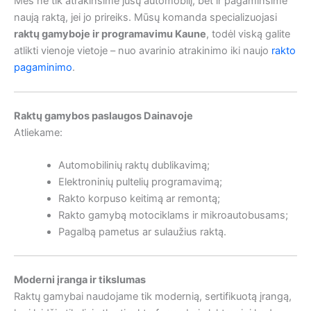
Mes ne tik atrakinsime jūsų automobilį, bet ir pagaminsime
naują raktą, jei jo prireiks. Mūsų komanda specializuojasi
raktų gamyboje ir programavimu Kaune
, todėl viską galite
atlikti vienoje vietoje – nuo avarinio atrakinimo iki naujo
rakto
pagaminimo
.
Raktų gamybos paslaugos Dainavoje
Atliekame:
Automobilinių raktų dublikavimą;
Elektroninių pultelių programavimą;
Rakto korpuso keitimą ar remontą;
Rakto gamybą motociklams ir mikroautobusams;
Pagalbą pametus ar sulaužius raktą.
Moderni įranga ir tikslumas
Raktų gamybai naudojame tik modernią, sertifikuotą įrangą,