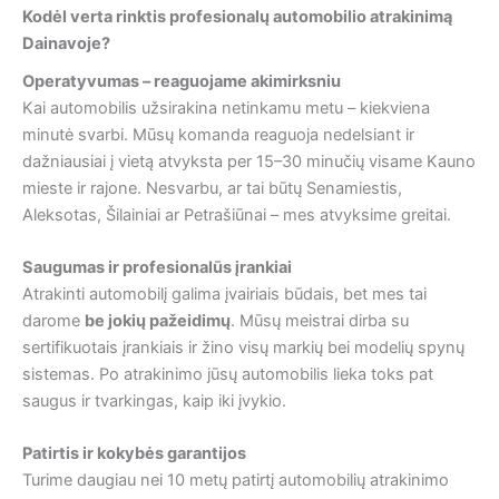
Kodėl verta rinktis profesionalų automobilio atrakinimą
Dainavoje?
Operatyvumas – reaguojame akimirksniu
Kai automobilis užsirakina netinkamu metu – kiekviena
minutė svarbi. Mūsų komanda reaguoja nedelsiant ir
dažniausiai į vietą atvyksta per 15–30 minučių visame Kauno
mieste ir rajone. Nesvarbu, ar tai būtų Senamiestis,
Aleksotas, Šilainiai ar Petrašiūnai – mes atvyksime greitai.
Saugumas ir profesionalūs įrankiai
Atrakinti automobilį galima įvairiais būdais, bet mes tai
darome
be jokių pažeidimų
. Mūsų meistrai dirba su
sertifikuotais įrankiais ir žino visų markių bei modelių spynų
sistemas. Po atrakinimo jūsų automobilis lieka toks pat
saugus ir tvarkingas, kaip iki įvykio.
Patirtis ir kokybės garantijos
Turime daugiau nei 10 metų patirtį automobilių atrakinimo