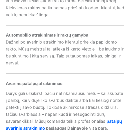
kuri leidžia tiksliai atkurti rakto formą bei elektroninį kodą.
Kiekvienas raktas patikrinamas prieš atiduodant klientui, kad
veiktų nepriekaištingai.
Automobilio atrakinimas ir raktų gamyba
Dažnai po avarinio atrakinimo klientui prireikia papildomo
rakto. Mūsų meistrai tai atlieka iš karto vietoje – be laukimo ir
be siuntimo į kitą servisą. Taip sutaupomas laikas, pinigai ir
nervai.
Avarins patalpų atrakinimas
Durys gali užsikirsti pačiu netinkamiausiu metu – kai skubate
į darbą, kai viduje liko svarbūs daiktai arba kai tiesiog norite
patekti į savo būstą. Tokiose akimirkose stresas didžiulis,
tačiau svarbiausia – nepanikuoti ir nesugadinti durų
savarankiškai. Mūsų komanda teikia profesionalias
patalpų
avarinio atrakinimo
paslaugas Dainavoje
visą parą.