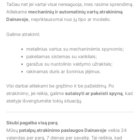
Tačiau net jei vartai visai nereaguoja, mes rasime sprendimą.
Atliekame
mechaninių ir automatinių vartų atrakinimą
Dainavoje
, nepriklausomai nuo jų tipo ar modelio.
Galime atrakinti:
metalinius vartus su mechaninėmis spynomis;
pakeliamas sistemas su varikliais;
garažus su nuotolinio valdymo užraktais;
rakinamas duris ar šoninius įėjimus.
Visi darbai atliekami be gręžimo ir be pažeidimų. Po
atrakinimo, jei reikia, galime
sutaisyti ar pakeisti spyną
, kad
ateityje išvengtumėte tokių situacijų.
Skubi pagalba visą parą
Mūsų
patalpų atrakinimo paslaugos Dainavoje
veikia 24
valandas per parą, 7 dienas per savaitę. Tai reiškia, kad