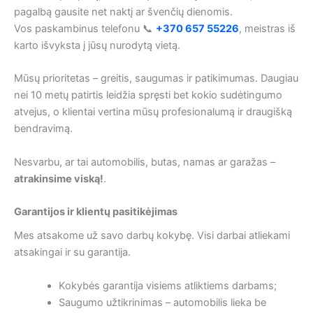
pagalbą gausite net naktį ar švenčių dienomis.
Vos paskambinus telefonu 📞
+370 657 55226
, meistras iš
karto išvyksta į jūsų nurodytą vietą.
Mūsų prioritetas – greitis, saugumas ir patikimumas. Daugiau
nei 10 metų patirtis leidžia spręsti bet kokio sudėtingumo
atvejus, o klientai vertina mūsų profesionalumą ir draugišką
bendravimą.
Nesvarbu, ar tai automobilis, butas, namas ar garažas –
atrakinsime viską!
.
Garantijos ir klientų pasitikėjimas
Mes atsakome už savo darbų kokybę. Visi darbai atliekami
atsakingai ir su garantija.
Kokybės garantija visiems atliktiems darbams;
Saugumo užtikrinimas – automobilis lieka be