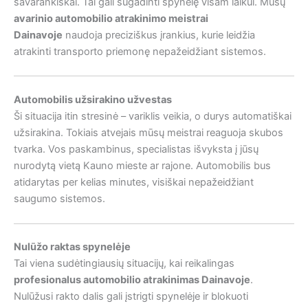
savarankiškai. Tai gali sugadinti spynelę visam laikui. Mūsų
avarinio automobilio atrakinimo meistrai
Dainavoje
naudoja preciziškus įrankius, kurie leidžia
atrakinti transporto priemonę nepažeidžiant sistemos.
Automobilis užsirakino užvestas
Ši situacija itin stresinė – variklis veikia, o durys automatiškai
užsirakina. Tokiais atvejais mūsų meistrai reaguoja skubos
tvarka. Vos paskambinus, specialistas išvyksta į jūsų
nurodytą vietą Kauno mieste ar rajone. Automobilis bus
atidarytas per kelias minutes, visiškai nepažeidžiant
saugumo sistemos.
Nulūžo raktas spynelėje
Tai viena sudėtingiausių situacijų, kai reikalingas
profesionalus automobilio atrakinimas Dainavoje
.
Nulūžusi rakto dalis gali įstrigti spynelėje ir blokuoti