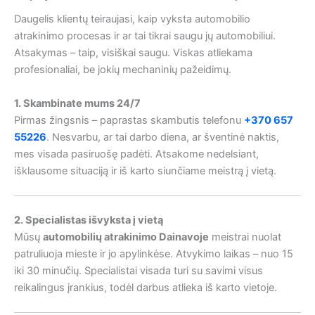
Daugelis klientų teiraujasi, kaip vyksta automobilio
atrakinimo procesas ir ar tai tikrai saugu jų automobiliui.
Atsakymas – taip, visiškai saugu. Viskas atliekama
profesionaliai, be jokių mechaninių pažeidimų.
1. Skambinate mums 24/7
Pirmas žingsnis – paprastas skambutis telefonu
+370 657
55226
. Nesvarbu, ar tai darbo diena, ar šventinė naktis,
mes visada pasiruošę padėti. Atsakome nedelsiant,
išklausome situaciją ir iš karto siunčiame meistrą į vietą.
2. Specialistas išvyksta į vietą
Mūsų
automobilių atrakinimo Dainavoje
meistrai nuolat
patruliuoja mieste ir jo apylinkėse. Atvykimo laikas – nuo 15
iki 30 minučių. Specialistai visada turi su savimi visus
reikalingus įrankius, todėl darbus atlieka iš karto vietoje.