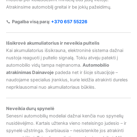
Atrakinsime automobilį greitai ir be jokių pažeidimų.
📞
Pagalba visą parą:
+370 657 55226
Išsikrovė akumuliatorius ir neveikia pultelis
Kai akumuliatorius išsikrauna, elektroninė sistema dažnai
nustoja reaguoti į pultelio signalą. Tokiu atveju patekti į
automobilio vidų tampa neįmanoma.
Automobilio
atrakinimas Dainavoje
padeda net ir šioje situacijoje –
naudojame specialius įrankius, kurie leidžia atrakinti dureles
nepriklausomai nuo akumuliatoriaus būklės.
Neveikia durų spynelė
Senesni automobilių modeliai dažnai kenčia nuo spynelių
nusidėvėjimo. Kartais užtenka vieno neteisingo judesio – ir
spynelė užstringa. Svarbiausia – nesistenkite jos atrakinti