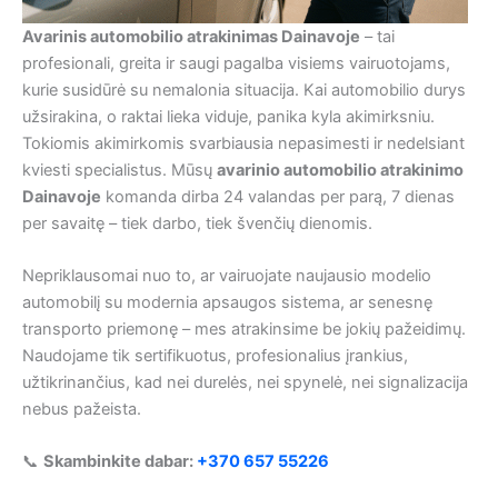
Avarinis automobilio atrakinimas Dainavoje
– tai
profesionali, greita ir saugi pagalba visiems vairuotojams,
kurie susidūrė su nemalonia situacija. Kai automobilio durys
užsirakina, o raktai lieka viduje, panika kyla akimirksniu.
Tokiomis akimirkomis svarbiausia nepasimesti ir nedelsiant
kviesti specialistus. Mūsų
avarinio automobilio atrakinimo
Dainavoje
komanda dirba 24 valandas per parą, 7 dienas
per savaitę – tiek darbo, tiek švenčių dienomis.
Nepriklausomai nuo to, ar vairuojate naujausio modelio
automobilį su modernia apsaugos sistema, ar senesnę
transporto priemonę – mes atrakinsime be jokių pažeidimų.
Naudojame tik sertifikuotus, profesionalius įrankius,
užtikrinančius, kad nei durelės, nei spynelė, nei signalizacija
nebus pažeista.
📞
Skambinkite dabar:
+370 657 55226