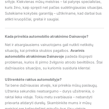
srityje. Kiekvienas mūsų meistras – tai patyręs specialistas,
kuris žino, kaip spręsti net pačias sudėtingiausias situacijas.
Suteikiame kokybės garantiją – užtikriname, kad darbai bus
atlikti kruopščiai, greitai ir saugiai.
Kada prireikia automobilio atrakinimo Dainavoje?
Net ir atsargiausiems vairuotojams gali nutikti netikėtų
situacijų, kai prireikia skubios pagalbos.
Avarinis
automobilio atrakinimas Dainavoje
padeda išspręsti
problemas, kurios iš pirmo žvilgsnio atrodo beviltiškos. Štai
dažniausios situacijos, su kuriomis susiduria klientai:
Užtrenkėte raktus automobilyje?
Tai bene dažniausias atvejis, kai prireikia mūsų paslaugų.
Užtenka sekundės neatsargumo – durys užsitrenkia, o
raktai lieka viduje. Tokiu metu svarbiausia – nebandyti
prievarta atidaryti durelių. Skambinkite mums ir mūsų
meistrai per keliasdešimt minučių bus jūsų vietoje.