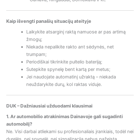
Kaip išvengti panašių situacijų ateityje
Laikykite atsarginį raktą namuose ar pas artimą
žmogų;
Niekada nepalikite rakto ant sėdynės, net
trumpam;
Periodiškai tikrinkite pultelio bateriją;
Sutepkite spynelę bent kartą per metus;
Jei naudojate automatinį užraktą – niekada
neuždarykite durų, kol raktas viduje.
DUK – Dažniausiai užduodami klausimai
1. Ar automobilio atrakinimas Dainavoje gali sugadinti
automobilį?
Ne. Visi darbai atliekami su profesionaliais įrankiais, todėl nei
durelės, nei spynelė, nei signalizacija nebus pažeista.