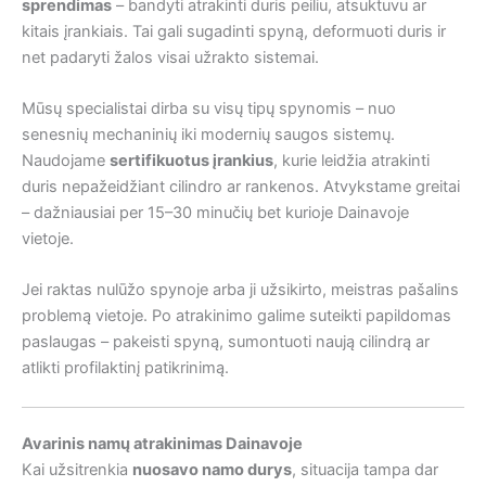
sprendimas
– bandyti atrakinti duris peiliu, atsuktuvu ar
kitais įrankiais. Tai gali sugadinti spyną, deformuoti duris ir
net padaryti žalos visai užrakto sistemai.
Mūsų specialistai dirba su visų tipų spynomis – nuo
senesnių mechaninių iki modernių saugos sistemų.
Naudojame
sertifikuotus įrankius
, kurie leidžia atrakinti
duris nepažeidžiant cilindro ar rankenos. Atvykstame greitai
– dažniausiai per 15–30 minučių bet kurioje Dainavoje
vietoje.
Jei raktas nulūžo spynoje arba ji užsikirto, meistras pašalins
problemą vietoje. Po atrakinimo galime suteikti papildomas
paslaugas – pakeisti spyną, sumontuoti naują cilindrą ar
atlikti profilaktinį patikrinimą.
Avarinis namų atrakinimas Dainavoje
Kai užsitrenkia
nuosavo namo durys
, situacija tampa dar