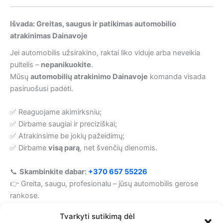
Išvada: Greitas, saugus ir patikimas automobilio
atrakinimas Dainavoje
Jei automobilis užsirakino, raktai liko viduje arba neveikia
pultelis –
nepanikuokite
.
Mūsų
automobilių atrakinimo Dainavoje
komanda visada
pasiruošusi padėti.
✅ Reaguojame akimirksniu;
✅ Dirbame saugiai ir preciziškai;
✅ Atrakinsime be jokių pažeidimų;
✅ Dirbame
visą parą
, net švenčių dienomis.
📞
Skambinkite dabar:
+370 657 55226
👉 Greita, saugu, profesionalu – jūsų automobilis gerose
rankose.
Tvarkyti sutikimą dėl
Automobilinių raktų gamyba