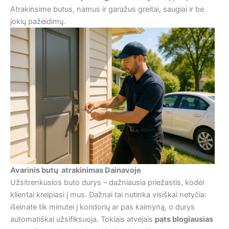
Atrakinsime butus, namus ir garažus greitai, saugiai ir be
jokių pažeidimų.
Avarinis butų atrakinimas Dainavoje
Užsitrenkusios buto durys – dažniausia priežastis, kodėl
klientai kreipiasi į mus. Dažnai tai nutinka visiškai netyčia:
išeinate tik minutei į koridorių ar pas kaimyną, o durys
automatiškai užsifiksuoja. Tokiais atvejais
pats blogiausias