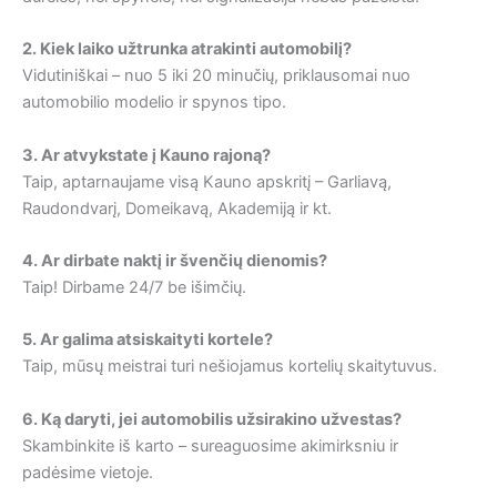
2. Kiek laiko užtrunka atrakinti automobilį?
Vidutiniškai – nuo 5 iki 20 minučių, priklausomai nuo
automobilio modelio ir spynos tipo.
3. Ar atvykstate į Kauno rajoną?
Taip, aptarnaujame visą Kauno apskritį – Garliavą,
Raudondvarį, Domeikavą, Akademiją ir kt.
4. Ar dirbate naktį ir švenčių dienomis?
Taip! Dirbame 24/7 be išimčių.
5. Ar galima atsiskaityti kortele?
Taip, mūsų meistrai turi nešiojamus kortelių skaitytuvus.
6. Ką daryti, jei automobilis užsirakino užvestas?
Skambinkite iš karto – sureaguosime akimirksniu ir
padėsime vietoje.