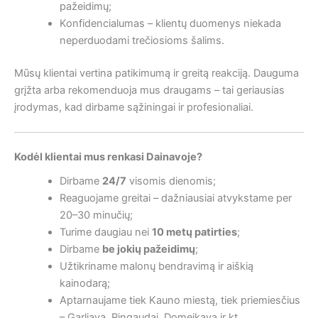
pažeidimų;
Konfidencialumas – klientų duomenys niekada
neperduodami trečiosioms šalims.
Mūsų klientai vertina patikimumą ir greitą reakciją. Dauguma
grįžta arba rekomenduoja mus draugams – tai geriausias
įrodymas, kad dirbame sąžiningai ir profesionaliai.
Kodėl klientai mus renkasi Dainavoje?
Dirbame
24/7
visomis dienomis;
Reaguojame greitai – dažniausiai atvykstame per
20–30 minučių;
Turime daugiau nei
10 metų patirties
;
Dirbame
be jokių pažeidimų
;
Užtikriname malonų bendravimą ir aiškią
kainodarą;
Aptarnaujame tiek Kauno miestą, tiek priemiesčius
– Garliava, Ringaudai, Domeikava ir kt.