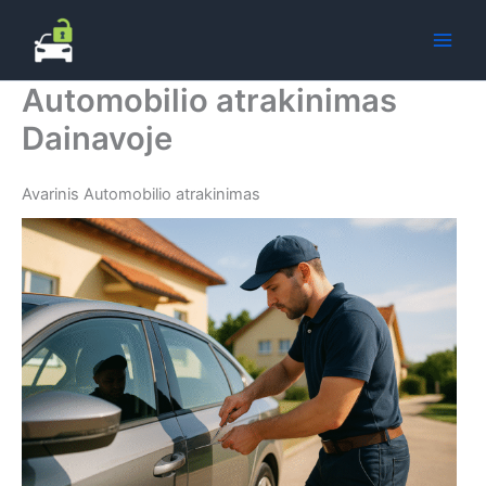
Pereiti
prie
turinio
Automobilio atrakinimas
Dainavoje
Avarinis Automobilio atrakinimas