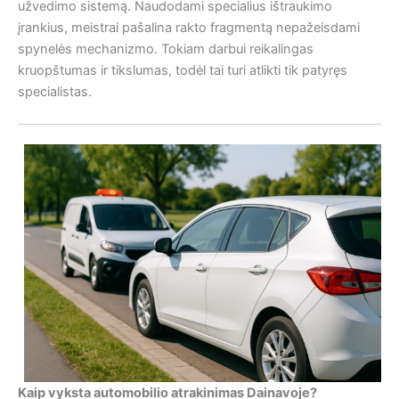
užvedimo sistemą. Naudodami specialius ištraukimo
įrankius, meistrai pašalina rakto fragmentą nepažeisdami
spynelės mechanizmo. Tokiam darbui reikalingas
kruopštumas ir tikslumas, todėl tai turi atlikti tik patyręs
specialistas.
Kaip vyksta automobilio atrakinimas Dainavoje?