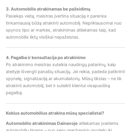
3. Automobilis atrakinamas be pažeidimų
Pasiekęs vietą, meistras įvertina situaciją ir parenka
tinkamiausią būdą atrakinti automobilį. Nepriklausomai nuo
spynos tipo ar markės, atrakinimas atliekamas taip, kad
automobilis liktų visiškai nepažeistas.
4. Pagalba ir konsultacija po atrakinimo
Po atrakinimo meistras suteikia naudingų patarimų, kaip
ateityje išvengti panašių situacijų. Jei reikia, padeda patikrinti
spynelę, signalizaciją ar akumuliatorių. Mūsų tikslas – ne tik
atrakinti automobilį, bet ir suteikti klientui visapusišką
pagalbą.
Kokius automobilius atrakina mūsų specialistai?
Automobilio atrakinimas Dainavoje
atliekamas įvairiems
automobilių tipams – nuo senų mechaninių modelių iki