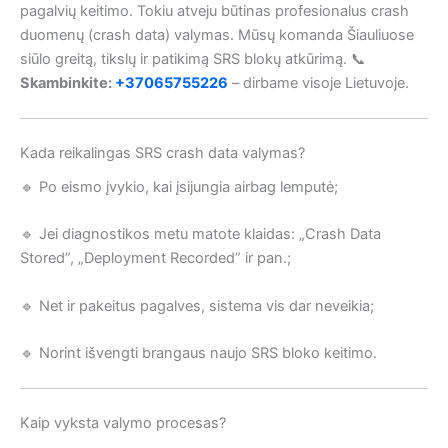
pagalvių keitimo. Tokiu atveju būtinas profesionalus crash
duomenų (crash data) valymas. Mūsų komanda Šiauliuose
siūlo greitą, tikslų ir patikimą SRS blokų atkūrimą. 📞
Skambinkite:
+37065755226
– dirbame visoje Lietuvoje.
Kada reikalingas SRS crash data valymas?
🔹 Po eismo įvykio, kai įsijungia airbag lemputė;
🔹 Jei diagnostikos metu matote klaidas: „Crash Data
Stored”, „Deployment Recorded” ir pan.;
🔹 Net ir pakeitus pagalves, sistema vis dar neveikia;
🔹 Norint išvengti brangaus naujo SRS bloko keitimo.
Kaip vyksta valymo procesas?