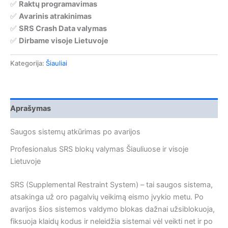
✅
Raktų programavimas
✅
Avarinis atrakinimas
✅
SRS Crash Data valymas
✅
Dirbame visoje Lietuvoje
Kategorija:
Šiauliai
Aprašymas
Saugos sistemų atkūrimas po avarijos
Profesionalus SRS blokų valymas Šiauliuose ir visoje
Lietuvoje
SRS (Supplemental Restraint System) – tai saugos sistema,
atsakinga už oro pagalvių veikimą eismo įvykio metu. Po
avarijos šios sistemos valdymo blokas dažnai užsiblokuoja,
fiksuoja klaidų kodus ir neleidžia sistemai vėl veikti net ir po