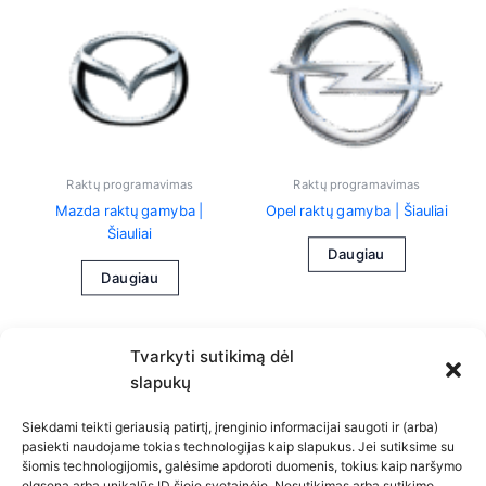
Raktų programavimas
Raktų programavimas
Mazda raktų gamyba |
Opel raktų gamyba | Šiauliai
Šiauliai
Daugiau
Daugiau
Tvarkyti sutikimą dėl
slapukų
Siekdami teikti geriausią patirtį, įrenginio informacijai saugoti ir (arba)
pasiekti naudojame tokias technologijas kaip slapukus. Jei sutiksime su
šiomis technologijomis, galėsime apdoroti duomenis, tokius kaip naršymo
Privatumo politika
elgsena arba unikalūs ID šioje svetainėje. Nesutikimas arba sutikimo