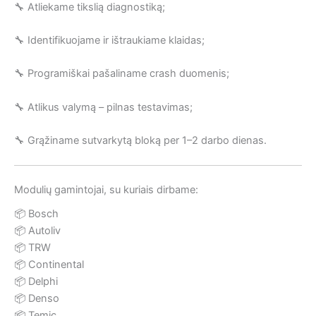
🔧 Atliekame tikslią diagnostiką;
🔧 Identifikuojame ir ištraukiame klaidas;
🔧 Programiškai pašaliname crash duomenis;
🔧 Atlikus valymą – pilnas testavimas;
🔧 Grąžiname sutvarkytą bloką per 1–2 darbo dienas.
Modulių gamintojai, su kuriais dirbame:
📦 Bosch
📦 Autoliv
📦 TRW
📦 Continental
📦 Delphi
📦 Denso
📦 Temic