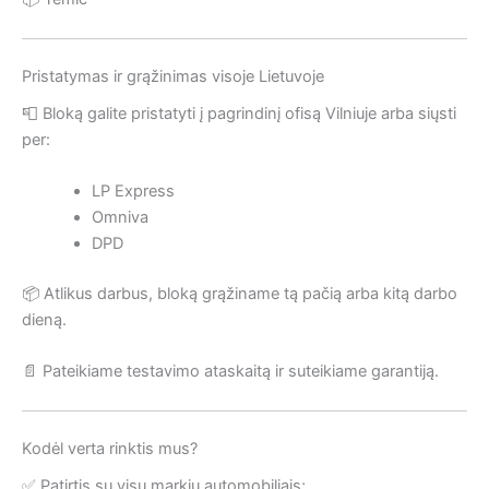
Pristatymas ir grąžinimas visoje Lietuvoje
📮 Bloką galite pristatyti į pagrindinį ofisą Vilniuje arba siųsti
per:
LP Express
Omniva
DPD
📦 Atlikus darbus, bloką grąžiname tą pačią arba kitą darbo
dieną.
📄 Pateikiame testavimo ataskaitą ir suteikiame garantiją.
Kodėl verta rinktis mus?
✅ Patirtis su visų markių automobiliais;