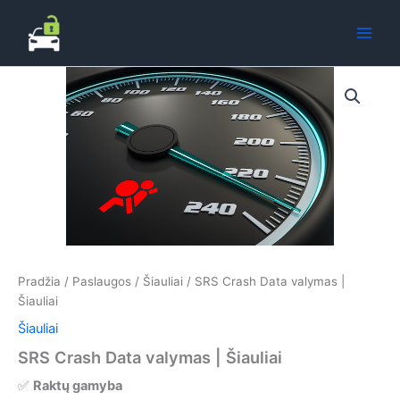
Pereiti
prie
turinio
Pradžia
/
Paslaugos
/
Šiauliai
/ SRS Crash Data valymas |
Šiauliai
Šiauliai
SRS Crash Data valymas | Šiauliai
✅
Raktų gamyba