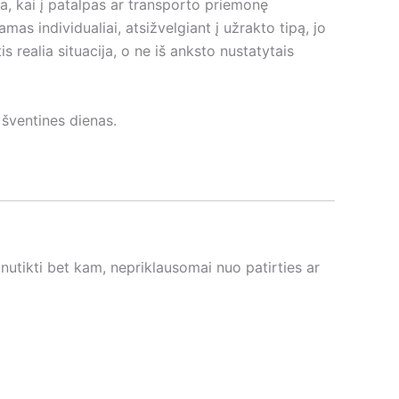
ba, kai į patalpas ar transporto priemonę
as individualiai, atsižvelgiant į užrakto tipą, jo
 realia situacija, o ne iš anksto nustatytais
 šventines dienas.
 nutikti bet kam, nepriklausomai nuo patirties ar