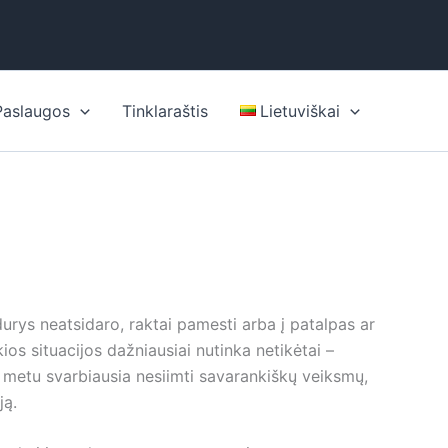
Paslaugos
Tinklaraštis
Lietuviškai
urys neatsidaro, raktai pamesti arba į patalpas ar
s situacijos dažniausiai nutinka netikėtai –
 metu svarbiausia nesiimti savarankiškų veiksmų,
ją.