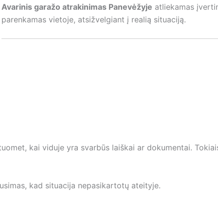
Avarinis garažo atrakinimas Panevėžyje
atliekamas įverti
parenkamas vietoje, atsižvelgiant į realią situaciją.
met, kai viduje yra svarbūs laiškai ar dokumentai. Tokiais
usimas, kad situacija nepasikartotų ateityje.