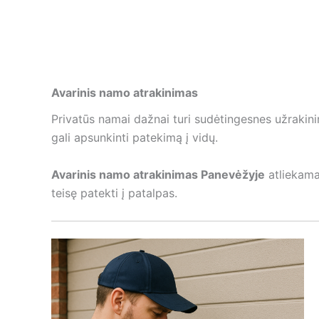
Avarinis namo atrakinimas
Privatūs namai dažnai turi sudėtingesnes užraki
gali apsunkinti patekimą į vidų.
Avarinis namo atrakinimas Panevėžyje
atliekamas
teisę patekti į patalpas.