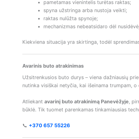
pametamas vienintelis turėtas raktas;
spyna užstringa arba nustoja veikti;
raktas nulūžta spynoje;
mechanizmas nebeatsidaro dėl nusidėvėj
Kiekviena situacija yra skirtinga, todėl sprendima
Avarinis buto atrakinimas
Užsitrenkusios buto durys – viena dažniausių prie
nutinka visiškai netyčia, kai išeinama trumpam, o
Atliekant
avarinį buto atrakinimą Panevėžyje
, pi
būklė. Tik tuomet parenkamas tinkamiausias techn
📞
+370 657 55226