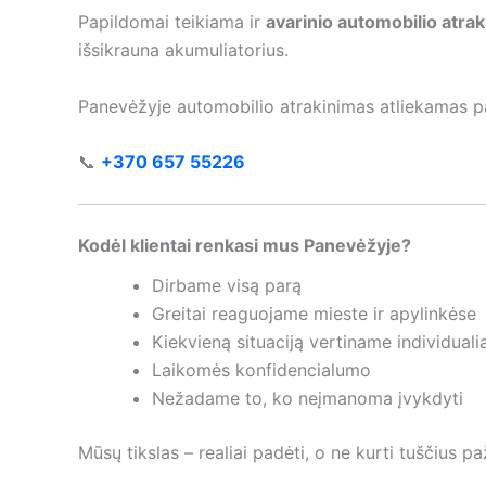
Papildomai teikiama ir
avarinio automobilio atra
išsikrauna akumuliatorius.
Panevėžyje automobilio atrakinimas atliekamas pa
📞
+370 657 55226
Kodėl klientai renkasi mus Panevėžyje?
Dirbame visą parą
Greitai reaguojame mieste ir apylinkėse
Kiekvieną situaciją vertiname individualia
Laikomės konfidencialumo
Nežadame to, ko neįmanoma įvykdyti
Mūsų tikslas – realiai padėti, o ne kurti tuščius p