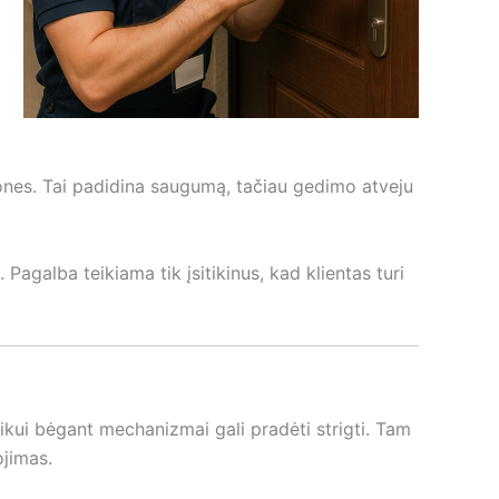
ones. Tai padidina saugumą, tačiau gedimo atveju
Pagalba teikiama tik įsitikinus, kad klientas turi
ikui bėgant mechanizmai gali pradėti strigti. Tam
ojimas.