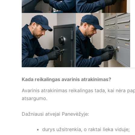
Kada reikalingas avarinis atrakinimas?
Avarinis atrakinimas reikalingas tada, kai nėra pa
atsargumo.
Dažniausi atvejai Panevėžyje:
durys užsitrenkia, o raktai lieka viduje;