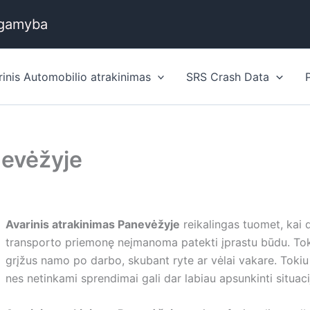
 gamyba
rinis Automobilio atrakinimas
SRS Crash Data
nevėžyje
Avarinis atrakinimas Panevėžyje
reikalingas tuomet, kai d
transporto priemonę neįmanoma patekti įprastu būdu. Tokio
grįžus namo po darbo, skubant ryte ar vėlai vakare. Tokiu
nes netinkami sprendimai gali dar labiau apsunkinti situaci