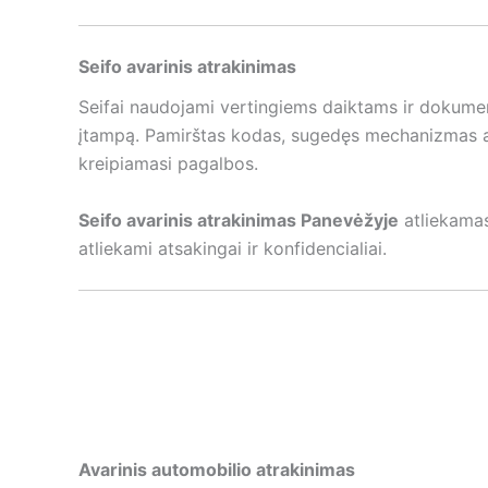
Seifo avarinis atrakinimas
Seifai naudojami vertingiems daiktams ir dokume
įtampą. Pamirštas kodas, sugedęs mechanizmas ar
kreipiamasi pagalbos.
Seifo avarinis atrakinimas Panevėžyje
atliekamas 
atliekami atsakingai ir konfidencialiai.
Avarinis automobilio atrakinimas