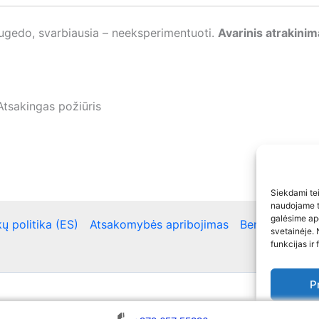
sugedo, svarbiausia – neeksperimentuoti.
Avarinis atrakini
Atsakingas požiūris
Siekdami teik
naudojame to
galėsime ap
ų politika (ES)
Atsakomybės apribojimas
Bendra kontakt
svetainėje. 
funkcijas ir 
P
Copyright © 2026 Automobilių atrakinimas / Raktų gamyb
Slap