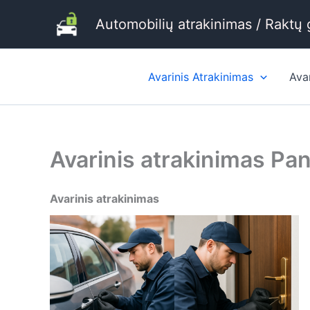
Pereiti
Automobilių atrakinimas / Raktų
prie
turinio
Avarinis Atrakinimas
Ava
Avarinis atrakinimas Pa
Avarinis atrakinimas