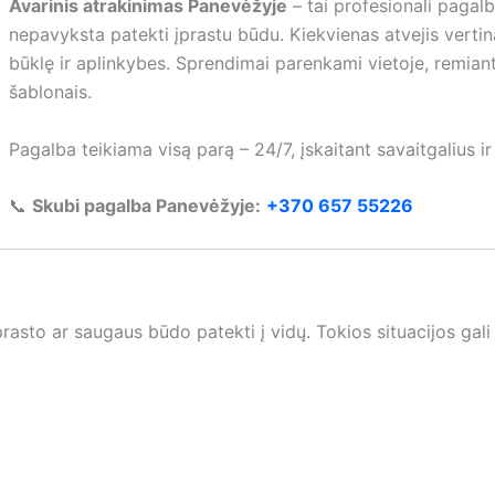
Avarinis atrakinimas Panevėžyje
– tai profesionali pagal
nepavyksta patekti įprastu būdu. Kiekvienas atvejis vertinam
būklę ir aplinkybes. Sprendimai parenkami vietoje, remiantis
šablonais.
Pagalba teikiama visą parą – 24/7, įskaitant savaitgalius ir
📞
Skubi pagalba Panevėžyje:
+370 657 55226
prasto ar saugaus būdo patekti į vidų. Tokios situacijos gali