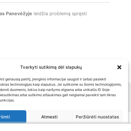
mas Panevėžyje
leidžia problemą spręsti
Tvarkyti sutikimą dėl slapukų
ti geriausią patirtį, įrenginio informacijai saugoti ir (arba) pasiekti
kias technologijas kaip slapukus. Jei sutiksime su šiomis technologijomis,
doroti duomenis, tokius kaip naršymo elgsena arba unikalūs ID šioje
inė informacija
Kontaktai
Nesutikimas arba sutikimo atšaukimas gali neigiamai paveikti tam tikras
funkcijas.
riimti
Atmesti
Peržiūrėti nuostatas
a
ukų politika
Bendra kontaktinė informacija
Atsakomybės apribojimas