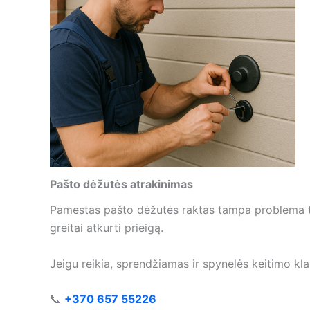
Pašto dėžutės atrakinimas
Pamestas pašto dėžutės raktas tampa problema tuo
greitai atkurti prieigą.
Jeigu reikia, sprendžiamas ir spynelės keitimo kla
📞
+370 657 55226