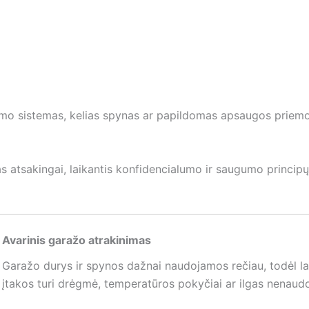
nimo sistemas, kelias spynas ar papildomas apsaugos priem
 atsakingai, laikantis konfidencialumo ir saugumo principų. 
Avarinis garažo atrakinimas
Garažo durys ir spynos dažnai naudojamos rečiau, todėl la
įtakos turi drėgmė, temperatūros pokyčiai ar ilgas nenaud