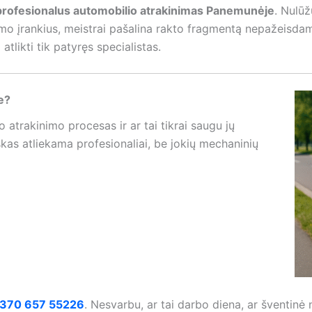
profesionalus automobilio atrakinimas Panemunėje
. Nulūž
mo įrankius, meistrai pašalina rakto fragmentą nepažeisd
atlikti tik patyręs specialistas.
e?
o atrakinimo procesas ir ar tai tikrai saugu jų
skas atliekama profesionaliai, be jokių mechaninių
370 657 55226
. Nesvarbu, ar tai darbo diena, ar šventinė