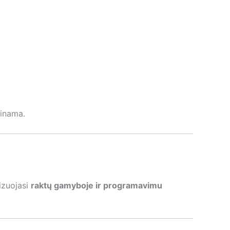
kinama.
izuojasi
raktų gamyboje ir programavimu