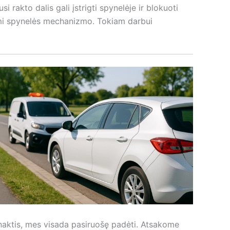
usi rakto dalis gali įstrigti spynelėje ir blokuoti
ami spynelės mechanizmo. Tokiam darbui
 naktis, mes visada pasiruošę padėti. Atsakome