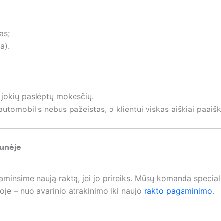
as;
a).
 jokių paslėptų mokesčių.
tomobilis nebus pažeistas, o klientui viskas aiškiai paaiš
munėje
gaminsime naują raktą, jei jo prireiks. Mūsų komanda special
etoje – nuo avarinio atrakinimo iki naujo
rakto pagaminimo
.