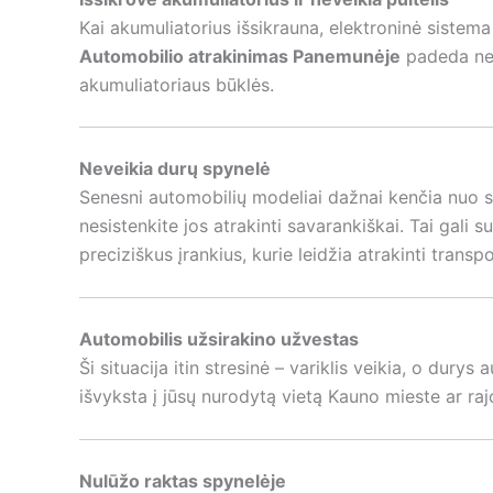
Kai akumuliatorius išsikrauna, elektroninė sistema
Automobilio atrakinimas Panemunėje
padeda net 
akumuliatoriaus būklės.
Neveikia durų spynelė
Senesni automobilių modeliai dažnai kenčia nuo sp
nesistenkite jos atrakinti savarankiškai. Tai gali 
preciziškus įrankius, kurie leidžia atrakinti tran
Automobilis užsirakino užvestas
Ši situacija itin stresinė – variklis veikia, o dur
išvyksta į jūsų nurodytą vietą Kauno mieste ar ra
Nulūžo raktas spynelėje