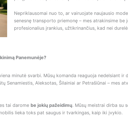
Nepriklausomai nuo to, ar vairuojate naujausio mode
senesnę transporto priemonę – mes atrakinsime be jo
profesionalius įrankius, užtikrinančius, kad nei durelė
trakinimą Panemunėje?
viena minutė svarbi. Mūsų komanda reaguoja nedelsiant ir d
tų Senamiestis, Aleksotas, Šilainiai ar Petrašiūnai – mes atv
 mes tai darome
be jokių pažeidimų
. Mūsų meistrai dirba su se
ilis lieka toks pat saugus ir tvarkingas, kaip iki įvykio.