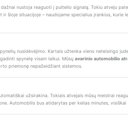
 dažnai nustoja reaguoti į pultelio signalą. Tokiu atveju p
ir šioje situacijoje – naudojame specialius įrankius, kurie l
ynelių nusidėvėjimo. Kartais užtenka vieno neteisingo judes
sugadinti spynelę visam laikui. Mūsų
avarinio automobilio a
sporto priemonę nepažeidžiant sistemos.
ys automatiškai užsirakina. Tokiais atvejais mūsų meistrai re
jone. Automobilis bus atidarytas per kelias minutes, visišk