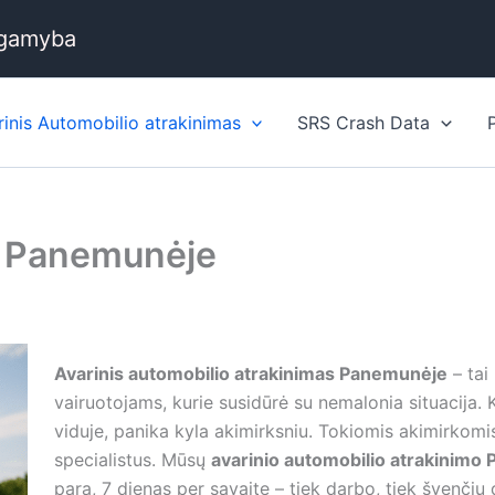
 gamyba
rinis Automobilio atrakinimas
SRS Crash Data
s Panemunėje
Avarinis automobilio atrakinimas Panemunėje
– tai
vairuotojams, kurie susidūrė su nemalonia situacija. K
viduje, panika kyla akimirksniu. Tokiomis akimirkomis
specialistus. Mūsų
avarinio automobilio atrakinimo
parą, 7 dienas per savaitę – tiek darbo, tiek švenčių