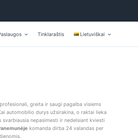
Paslaugos
Tinklaraštis
Lietuviškai
 profesionali, greita ir saugi pagalba visiems
ai automobilio durys užsirakina, o raktai lieka
 svarbiausia nepasimesti ir nedelsiant kviesti
 Panemunėje
komanda dirba 24 valandas per
 dienomis.