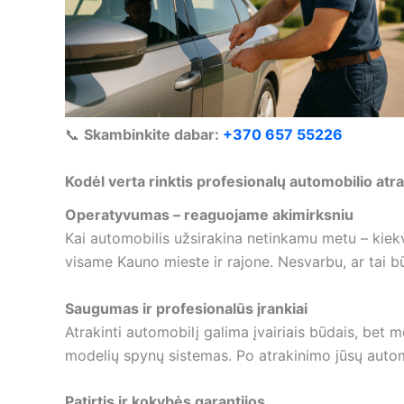
📞
Skambinkite dabar:
+370 657 55226
Kodėl verta rinktis profesionalų automobilio a
Operatyvumas – reaguojame akimirksniu
Kai automobilis užsirakina netinkamu metu – kiek
visame Kauno mieste ir rajone. Nesvarbu, ar tai bū
Saugumas ir profesionalūs įrankiai
Atrakinti automobilį galima įvairiais būdais, bet
modelių spynų sistemas. Po atrakinimo jūsų automob
Patirtis ir kokybės garantijos