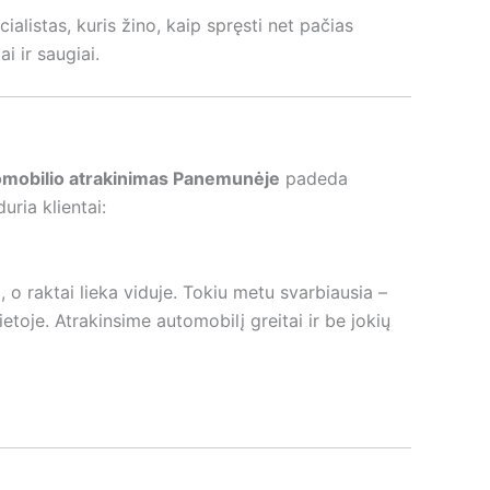
alistas, kuris žino, kaip spręsti net pačias
i ir saugiai.
omobilio atrakinimas Panemunėje
padeda
uria klientai:
o raktai lieka viduje. Tokiu metu svarbiausia –
toje. Atrakinsime automobilį greitai ir be jokių