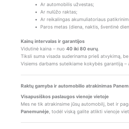
Ar automobilis užvestas;
Ar nulūžo raktas;
Ar reikalingas akumuliatoriaus patikrinim
Paros metas (diena, naktis, šventinė dien
Kainų intervalas ir garantijos
Vidutinė kaina – nuo
40 iki 80 eurų
.
Tiksli suma visada suderinama prieš atvykimą, be
Visiems darbams suteikiame kokybės garantiją – au
Raktų gamyba ir automobilio atrakinimas Pane
Visapusiškos paslaugos vienoje vietoje
Mes ne tik atrakinsime jūsų automobilį, bet ir pa
Panemunėje
, todėl viską galite atlikti vienoje vi