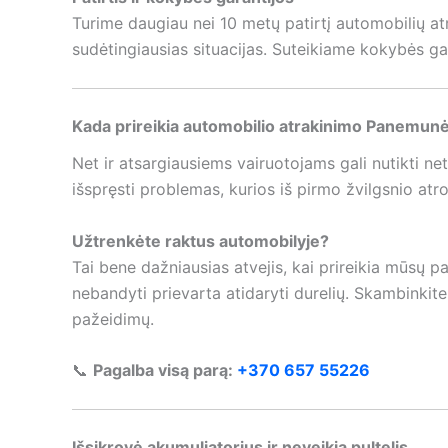
Turime daugiau nei 10 metų patirtį automobilių atr
sudėtingiausias situacijas. Suteikiame kokybės gara
Kada prireikia automobilio atrakinimo Panemun
Net ir atsargiausiems vairuotojams gali nutikti net
išspręsti problemas, kurios iš pirmo žvilgsnio atro
Užtrenkėte raktus automobilyje?
Tai bene dažniausias atvejis, kai prireikia mūsų 
nebandyti prievarta atidaryti durelių. Skambinkite
pažeidimų.
📞
Pagalba visą parą:
+370 657 55226
Išsikrovė akumuliatorius ir neveikia pultelis