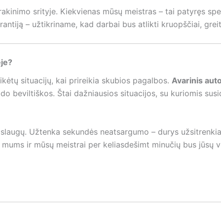
akinimo srityje. Kiekvienas mūsų meistras – tai patyręs speci
ntiją – užtikriname, kad darbai bus atlikti kruopščiai, greita
ėje?
ikėtų situacijų, kai prireikia skubios pagalbos.
Avarinis aut
do beviltiškos. Štai dažniausios situacijos, su kuriomis susid
paslaugų. Užtenka sekundės neatsargumo – durys užsitrenkia, 
 mums ir mūsų meistrai per keliasdešimt minučių bus jūsų vie