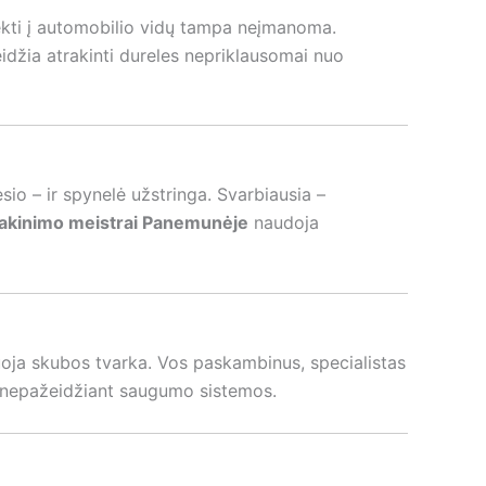
atekti į automobilio vidų tampa neįmanoma.
eidžia atrakinti dureles nepriklausomai nuo
io – ir spynelė užstringa. Svarbiausia –
trakinimo meistrai Panemunėje
naudoja
aguoja skubos tvarka. Vos paskambinus, specialistas
ai nepažeidžiant saugumo sistemos.