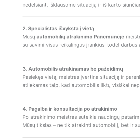
nedelsiant, išklausome situaciją ir iš karto siunčia
2. Specialistas išvyksta į vietą
Mūsų
automobilių atrakinimo Panemunėje
meistr
su savimi visus reikalingus įrankius, todėl darbus a
3. Automobilis atrakinamas be pažeidimų
Pasiekęs vietą, meistras įvertina situaciją ir pa
atliekamas taip, kad automobilis liktų visiškai nep
4. Pagalba ir konsultacija po atrakinimo
Po atrakinimo meistras suteikia naudingų patarimų, 
Mūsų tikslas – ne tik atrakinti automobilį, bet ir s