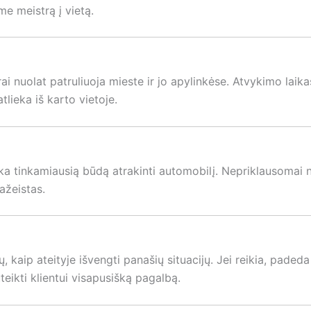
me meistrą į vietą.
ai nuolat patruliuoja mieste ir jo apylinkėse. Atvykimo laikas
tlieka iš karto vietoje.
renka tinkamiausią būdą atrakinti automobilį. Nepriklausomai
ažeistas.
kaip ateityje išvengti panašių situacijų. Jei reikia, padeda 
uteikti klientui visapusišką pagalbą.