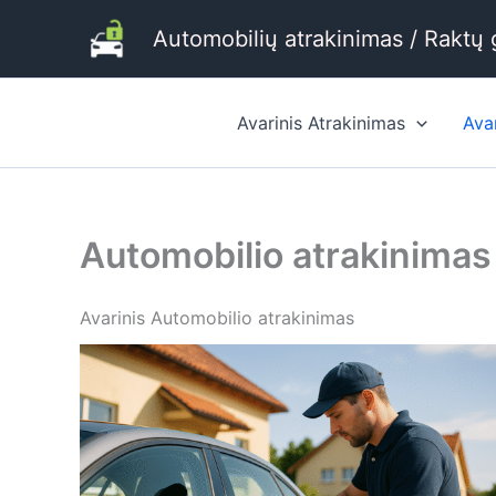
Pereiti
Automobilių atrakinimas / Raktų
prie
turinio
Avarinis Atrakinimas
Ava
Automobilio atrakinima
Avarinis Automobilio atrakinimas