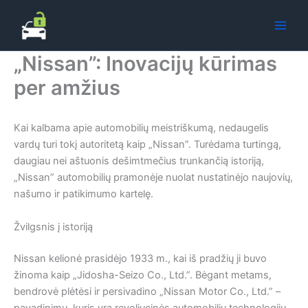
Pereiti
prie
turinio
„Nissan”: Inovacijų kūrimas
per amžius
Kai kalbama apie automobilių meistriškumą, nedaugelis
vardų turi tokį autoritetą kaip „Nissan”. Turėdama turtingą,
daugiau nei aštuonis dešimtmečius trunkančią istoriją,
„Nissan” automobilių pramonėje nuolat nustatinėjo naujovių,
našumo ir patikimumo kartelę.
Žvilgsnis į istoriją
Nissan kelionė prasidėjo 1933 m., kai iš pradžių ji buvo
žinoma kaip „Jidosha-Seizo Co., Ltd.”. Bėgant metams,
bendrovė plėtėsi ir persivadino „Nissan Motor Co., Ltd.” –
pavadinimu, kuris yra revoliucinės automobilių technologijų