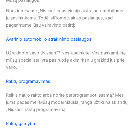
Mūsų paslaugos
Nors ir nesame „Nissan”, mus vienija aistra automobiliams ir
jų savininkams. Todėl siūlome įvairias paslaugas, kad
pagerintume jūsų vairavimo patirtį:
Avarinio automobilio atrakinimo paslaugos
Užrakinote savo „Nissan”? Nesijaudinkite. Vos paskambinę
mūsų specialistai yra pasiruošę akimirksniu grąžinti jus prie
vairo.
Raktų programavimas
Reikia naujo rakto arba norite perprogramuoti esamą? Mes
jums padėsime. Mūsų moderniausia įranga užtikrina sklandų
„Nissan” raktų programavimą.
Raktų gamyba