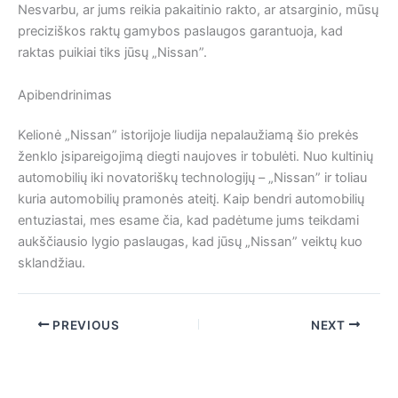
Nesvarbu, ar jums reikia pakaitinio rakto, ar atsarginio, mūsų
preciziškos raktų gamybos paslaugos garantuoja, kad
raktas puikiai tiks jūsų „Nissan”.
Apibendrinimas
Kelionė „Nissan” istorijoje liudija nepalaužiamą šio prekės
ženklo įsipareigojimą diegti naujoves ir tobulėti. Nuo kultinių
automobilių iki novatoriškų technologijų – „Nissan” ir toliau
kuria automobilių pramonės ateitį. Kaip bendri automobilių
entuziastai, mes esame čia, kad padėtume jums teikdami
aukščiausio lygio paslaugas, kad jūsų „Nissan” veiktų kuo
sklandžiau.
PREVIOUS
NEXT