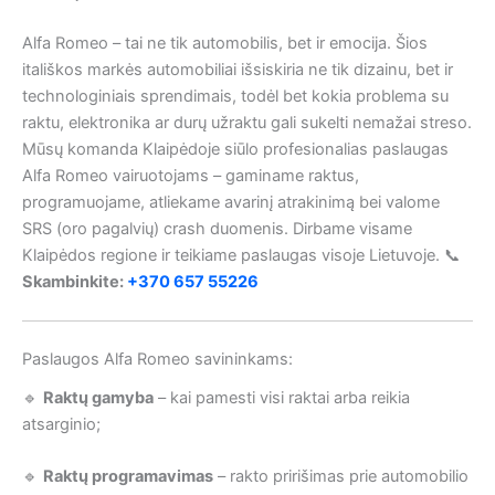
Alfa Romeo – tai ne tik automobilis, bet ir emocija. Šios
itališkos markės automobiliai išsiskiria ne tik dizainu, bet ir
technologiniais sprendimais, todėl bet kokia problema su
raktu, elektronika ar durų užraktu gali sukelti nemažai streso.
Mūsų komanda Klaipėdoje siūlo profesionalias paslaugas
Alfa Romeo vairuotojams – gaminame raktus,
programuojame, atliekame avarinį atrakinimą bei valome
SRS (oro pagalvių) crash duomenis. Dirbame visame
Klaipėdos regione ir teikiame paslaugas visoje Lietuvoje. 📞
Skambinkite:
+370 657 55226
Paslaugos Alfa Romeo savininkams:
🔹
Raktų gamyba
– kai pamesti visi raktai arba reikia
atsarginio;
🔹
Raktų programavimas
– rakto pririšimas prie automobilio