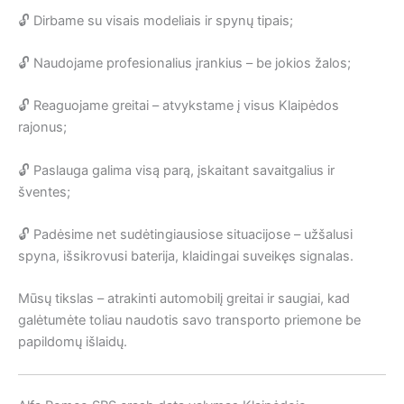
🔓 Dirbame su visais modeliais ir spynų tipais;
🔓 Naudojame profesionalius įrankius – be jokios žalos;
🔓 Reaguojame greitai – atvykstame į visus Klaipėdos
rajonus;
🔓 Paslauga galima visą parą, įskaitant savaitgalius ir
šventes;
🔓 Padėsime net sudėtingiausiose situacijose – užšalusi
spyna, išsikrovusi baterija, klaidingai suveikęs signalas.
Mūsų tikslas – atrakinti automobilį greitai ir saugiai, kad
galėtumėte toliau naudotis savo transporto priemone be
papildomų išlaidų.