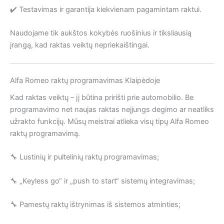
✔️ Testavimas ir garantija kiekvienam pagamintam raktui.
Naudojame tik aukštos kokybės ruošinius ir tiksliausią
įrangą, kad raktas veiktų nepriekaištingai.
Alfa Romeo raktų programavimas Klaipėdoje
Kad raktas veiktų – jį būtina pririšti prie automobilio. Be
programavimo net naujas raktas neįjungs degimo ar neatliks
užrakto funkcijų. Mūsų meistrai atlieka visų tipų Alfa Romeo
raktų programavimą.
🔧 Lustinių ir pultelinių raktų programavimas;
🔧 „Keyless go“ ir „push to start“ sistemų integravimas;
🔧 Pamestų raktų ištrynimas iš sistemos atminties;