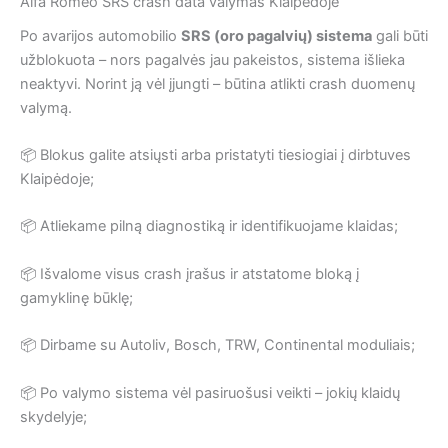
Alfa Romeo SRS crash data valymas Klaipėdoje
Po avarijos automobilio
SRS (oro pagalvių) sistema
gali būti
užblokuota – nors pagalvės jau pakeistos, sistema išlieka
neaktyvi. Norint ją vėl įjungti – būtina atlikti crash duomenų
valymą.
📦 Blokus galite atsiųsti arba pristatyti tiesiogiai į dirbtuves
Klaipėdoje;
📦 Atliekame pilną diagnostiką ir identifikuojame klaidas;
📦 Išvalome visus crash įrašus ir atstatome bloką į
gamyklinę būklę;
📦 Dirbame su Autoliv, Bosch, TRW, Continental moduliais;
📦 Po valymo sistema vėl pasiruošusi veikti – jokių klaidų
skydelyje;