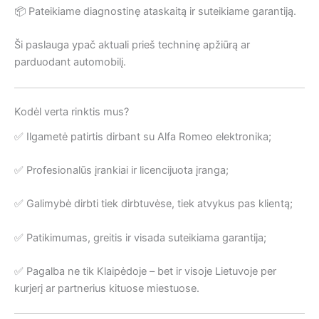
📦 Pateikiame diagnostinę ataskaitą ir suteikiame garantiją.
Ši paslauga ypač aktuali prieš techninę apžiūrą ar
parduodant automobilį.
Kodėl verta rinktis mus?
✅ Ilgametė patirtis dirbant su Alfa Romeo elektronika;
✅ Profesionalūs įrankiai ir licencijuota įranga;
✅ Galimybė dirbti tiek dirbtuvėse, tiek atvykus pas klientą;
✅ Patikimumas, greitis ir visada suteikiama garantija;
✅ Pagalba ne tik Klaipėdoje – bet ir visoje Lietuvoje per
kurjerį ar partnerius kituose miestuose.