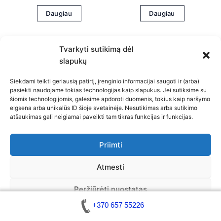
Daugiau
Daugiau
Tvarkyti sutikimą dėl
slapukų
Siekdami teikti geriausią patirtį, įrenginio informacijai saugoti ir (arba)
pasiekti naudojame tokias technologijas kaip slapukus. Jei sutiksime su
šiomis technologijomis, galėsime apdoroti duomenis, tokius kaip naršymo
Privatumo politika
elgsena arba unikalūs ID šioje svetainėje. Nesutikimas arba sutikimo
atšaukimas gali neigiamai paveikti tam tikras funkcijas ir funkcijas.
Slapukų politika (ES)
Atsakomybės apribojimas
Bendra kontaktinė informacija
Priimti
Kontaktai
Atmesti
Peržiūrėti nuostatas
Copyright © 2026 Automobilių atrakinimas / Raktų gamyba
+370 657 55226
Slapukų politika
Bendra kontaktinė informacija
Atsakomybės apribojimas