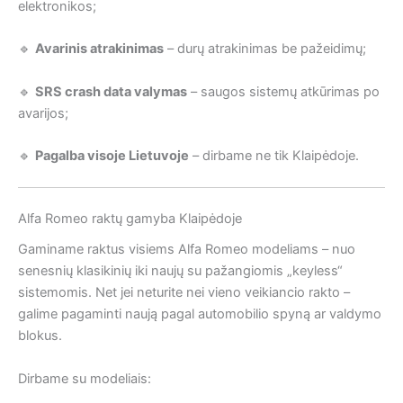
elektronikos;
🔹
Avarinis atrakinimas
– durų atrakinimas be pažeidimų;
🔹
SRS crash data valymas
– saugos sistemų atkūrimas po
avarijos;
🔹
Pagalba visoje Lietuvoje
– dirbame ne tik Klaipėdoje.
Alfa Romeo raktų gamyba Klaipėdoje
Gaminame raktus visiems Alfa Romeo modeliams – nuo
senesnių klasikinių iki naujų su pažangiomis „keyless“
sistemomis. Net jei neturite nei vieno veikiancio rakto –
galime pagaminti naują pagal automobilio spyną ar valdymo
blokus.
Dirbame su modeliais: