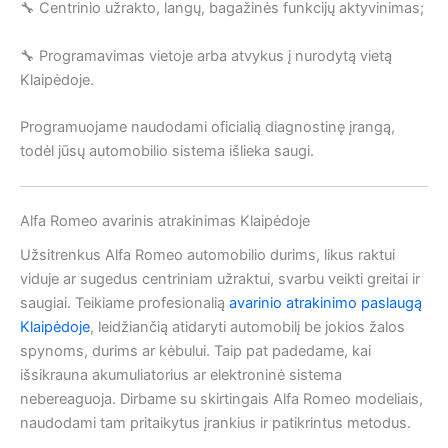
🔧 Centrinio užrakto, langų, bagažinės funkcijų aktyvinimas;
🔧 Programavimas vietoje arba atvykus į nurodytą vietą
Klaipėdoje.
Programuojame naudodami oficialią diagnostinę įrangą,
todėl jūsų automobilio sistema išlieka saugi.
Alfa Romeo avarinis atrakinimas Klaipėdoje
Užsitrenkus Alfa Romeo automobilio durims, likus raktui
viduje ar sugedus centriniam užraktui, svarbu veikti greitai ir
saugiai. Teikiame profesionalią
avarinio atrakinimo paslaugą
Klaipėdoje
, leidžiančią atidaryti automobilį be jokios žalos
spynoms, durims ar kėbului. Taip pat padedame, kai
išsikrauna akumuliatorius ar elektroninė sistema
nebereaguoja. Dirbame su skirtingais Alfa Romeo modeliais,
naudodami tam pritaikytus įrankius ir patikrintus metodus.