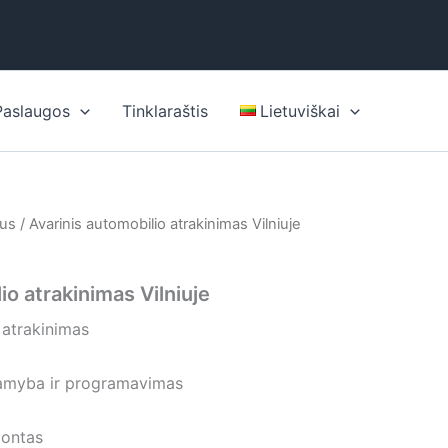
Paslaugos
Tinklaraštis
Lietuviškai
ius
/ Avarinis automobilio atrakinimas Vilniuje
io atrakinimas Vilniuje
 atrakinimas
gamyba ir programavimas
montas