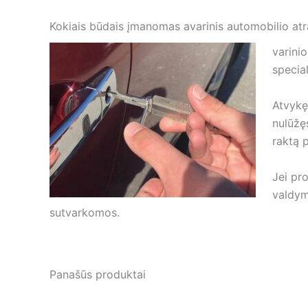
Kokiais būdais įmanomas avarinis automobilio at
varini
special
Atvykę
nulūžę
raktą 
Jei pr
valdym
sutvarkomos.
Panašūs produktai