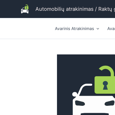
Pereiti
Automobilių atrakinimas / Raktų
prie
turinio
Avarinis Atrakinimas
Ava