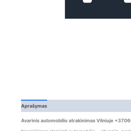
Aprašymas
Papildoma informacija
Atsiliepi
Avarinis automobilio atrakinimas Vilniuje +37