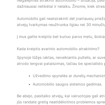
Negalėjimas atrakinti automobilio – situacija, pasi
dažniausiai netikėtai ir nelaiku. Žinome, kiek str
Automobilis gali neatsirakinti dėl įvairiausių pri
atvejų tvarkymas neužtrunka ilgiau nei 30 minuči
Į mus galite kreiptis bet kuriuo paros metu, šiokia
Kada kreiptis avarinio automobilio atrakinimo?
Spynoje lūžęs raktas, neveikiantis pultelis, ar suve
atrodo lengvai pataisomas, tačiau be specialisto pr
Užvedimo spynelės ar durelių mechaniz
Automobilio saugos sistemos gedimas.
Be abejo, pasitaiko atvejų, kai vairuotojas gali a
jūs randate greitą neatidėliotinos problemos spren