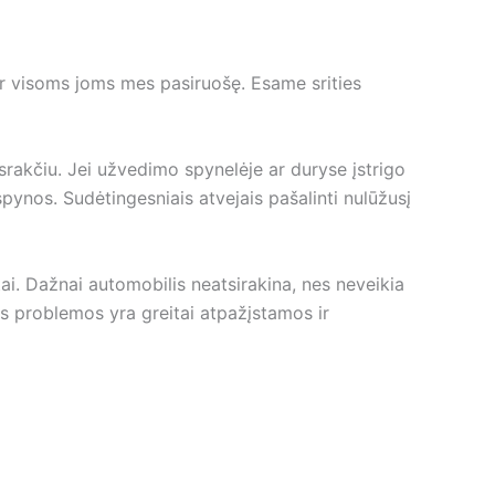
 ir visoms joms mes pasiruošę. Esame srities
israkčiu. Jei užvedimo spynelėje ar duryse įstrigo
pynos. Sudėtingesniais atvejais pašalinti nulūžusį
ai. Dažnai automobilis neatsirakina, nes neveikia
os problemos yra greitai atpažįstamos ir