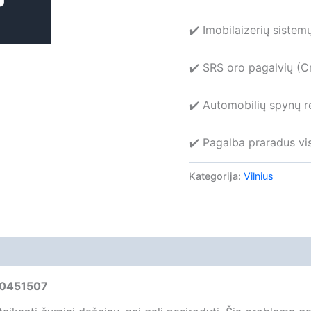
✔️ Imobilaizerių sistem
✔️ SRS oro pagalvių (Cr
✔️ Automobilių spynų r
✔️ Pagalba praradus vi
Kategorija:
Vilnius
mai (0)
060451507