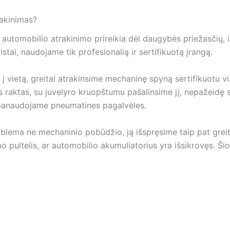
rakinimas?
o automobilio atrakinimo prireikia dėl daugybės priežasčių,
istai, naudojame tik profesionalią ir sertifikuotą įrangą.
 į vietą, greitai atrakinsime mechaninę spyną sertifikuotu v
s raktas, su juvelyro kruopštumu pašalinsime jį, nepažeidę s
panaudojame pneumatines pagalvėles.
oblema ne mechaninio pobūdžio, ją išspręsime taip pat greit
o pultelis, ar automobilio akumuliatorius yra išsikrovęs. Ši