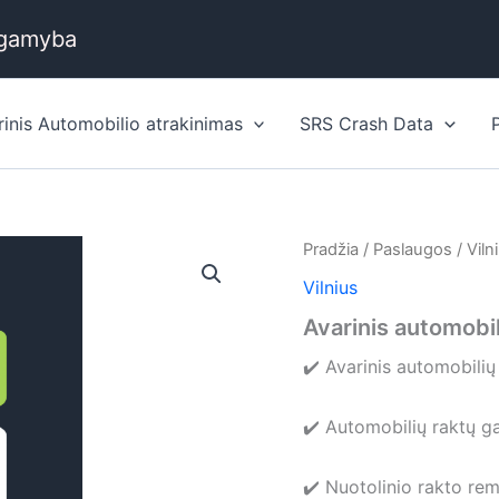
 gamyba
rinis Automobilio atrakinimas
SRS Crash Data
Pradžia
/
Paslaugos
/
Viln
Vilnius
Avarinis automobil
✔️ Avarinis automobilių
✔️ Automobilių raktų 
✔️ Nuotolinio rakto re