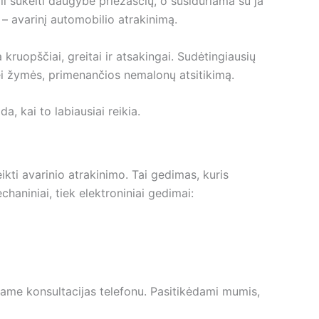
ali sukelti daugybė priežasčių, o susiduriama su ja
 – avarinį automobilio atrakinimą.
kruopščiai, greitai ir atsakingai. Sudėtingiausių
ei žymės, primenančios nemalonų atsitikimą.
a, kai to labiausiai reikia.
eikti avarinio atrakinimo. Tai gedimas, kuris
haniniai, tiek elektroniniai gedimai:
ikiame konsultacijas telefonu. Pasitikėdami mumis,