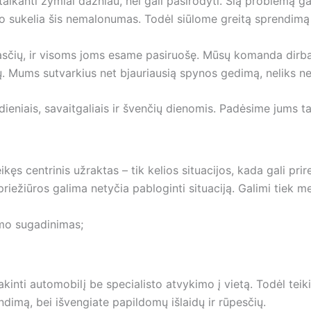
taikanti žymiai dažniau, nei gali pasirodyti. Šią problemą g
eso sukelia šis nemalonumas. Todėl siūlome greitą sprendimą
ežasčių, ir visoms joms esame pasiruošę. Mūsų komanda dirba 
ų. Mums sutvarkius net bjauriausią spynos gedimą, neliks n
dieniais, savaitgaliais ir švenčių dienomis. Padėsime jums tad
ikęs centrinis užraktas – tik kelios situacijos, kada gali prir
iežiūros galima netyčia pabloginti situaciją. Galimi tiek mec
mo sugadinimas;
trakinti automobilį be specialisto atvykimo į vietą. Todėl te
dimą, bei išvengiate papildomų išlaidų ir rūpesčių.