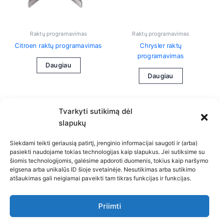
Raktų programavimas
Raktų programavimas
Citroen raktų programavimas
Chrysler raktų
programavimas
Daugiau
Daugiau
Tvarkyti sutikimą dėl
slapukų
Siekdami teikti geriausią patirtį, įrenginio informacijai saugoti ir (arba)
pasiekti naudojame tokias technologijas kaip slapukus. Jei sutiksime su
šiomis technologijomis, galėsime apdoroti duomenis, tokius kaip naršymo
Privatumo politika
elgsena arba unikalūs ID šioje svetainėje. Nesutikimas arba sutikimo
atšaukimas gali neigiamai paveikti tam tikras funkcijas ir funkcijas.
Slapukų politika (ES)
Atsakomybės apribojimas
Bendra kontaktinė informacija
Priimti
Kontaktai