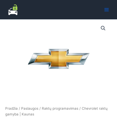
Pereiti
prie
turinio
Pradžia
/
Paslaugos
/
Raktų programavimas
/ Chevrolet raktų
gamyba | Kaunas