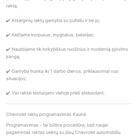
raktą;
✔️ Atsarginių raktų gamyba su pulteliu ir be jo;
✔️ Keičiame korpusus, mygtukus, baterijas;
✔️ Naudojame tik kokybiškus ruošinius ir modernią pjovimo
įrangą;
✔️ Gamyba trunka iki 1 darbo dienos, priklausomai nuo
situacijos;
✔️ Visi raktai testuojami vietoje prieš atiduodant.
Chevrolet raktų programavimas Kaune
Programavimas – tai būtina procedūra, kad naujai
pagamintas raktas veiktų su jūsų Chevrolet automobiliu.