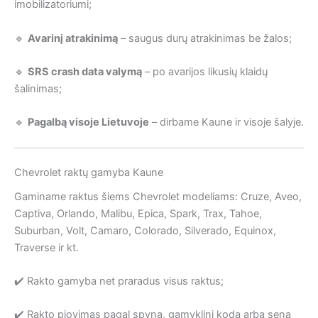
imobilizatoriumi;
🔹
Avarinį atrakinimą
– saugus durų atrakinimas be žalos;
🔹
SRS crash data valymą
– po avarijos likusių klaidų
šalinimas;
🔹
Pagalbą visoje Lietuvoje
– dirbame Kaune ir visoje šalyje.
Chevrolet raktų gamyba Kaune
Gaminame raktus šiems Chevrolet modeliams: Cruze, Aveo,
Captiva, Orlando, Malibu, Epica, Spark, Trax, Tahoe,
Suburban, Volt, Camaro, Colorado, Silverado, Equinox,
Traverse ir kt.
✔️ Rakto gamyba net praradus visus raktus;
✔️ Rakto pjovimas pagal spyną, gamyklinį kodą arba seną