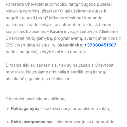
Pametėte Chevrolet automobilio raktą? Sugedo pultelis?
Neveikia centrinis užraktas? O gal užsitrenkė durys ir
negalite patekti į vidų? Mūsų profesionali komanda
pasiruošusi padėti visais su automobilio raktų sistemomis
susijusiais klausimais –
Kaune
ir visoje Lietuvoje. Atliekame
Chevrolet raktų gamybą, programavimą, avarinį atrakinimą ir
SRS crash data valymą. 📞
Skambinkite:
+37060451507
–
padėsime greitai, kokybiškai ir su garantija!
Dirbame tiek su senesniais, tiek su naujausiais Chevrolet
modeliais. Naudojame originalią ir sertifikuotą įrangą,
atitinkančią gamintojo reikalavimus.
Chevrolet savininkams siūlome:
🔹
Raktų gamybą
– kai reikia naujo ar papildomo rakto;
🔹
Raktų programavimą
– sinchronizacija su automobilio