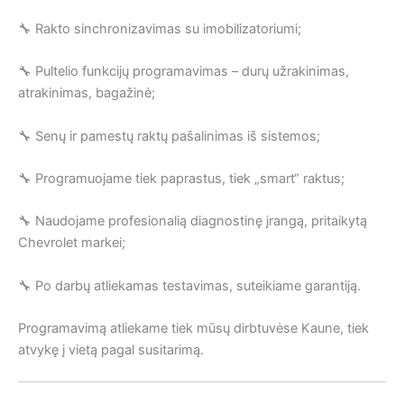
🔧 Rakto sinchronizavimas su imobilizatoriumi;
🔧 Pultelio funkcijų programavimas – durų užrakinimas,
atrakinimas, bagažinė;
🔧 Senų ir pamestų raktų pašalinimas iš sistemos;
🔧 Programuojame tiek paprastus, tiek „smart“ raktus;
🔧 Naudojame profesionalią diagnostinę įrangą, pritaikytą
Chevrolet markei;
🔧 Po darbų atliekamas testavimas, suteikiame garantiją.
Programavimą atliekame tiek mūsų dirbtuvėse Kaune, tiek
atvykę į vietą pagal susitarimą.