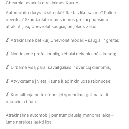
Chevrolet avarinis atrakinimas Kaune
Automobilio durys užsitrenkė? Raktas liko salone? Pultelis
neveikia? Skambinkite mums ir mes greitai padėsime
atrakinti jūsų Chevrolet saugiai, be jokios žalos.
🔓 Atrakinsime bet kurį Chevrolet modelį – saugiai ir greitai;
🔓 Naudojame profesionalią, kėbului nekenkiančią įrangą;
🔓 Dirbame visą parą, savaitgaliais ir švenčių dienomis;
🔓 Atvykstame į vietą Kaune ir aplinkiniuose rajonuose;
🔓 Konsultuojame telefonu, jei sprendimą galima rasti
nuotoliniu būdu.
Atrakinsime automobilį per trumpiausią įmanomą laiką –
jums nereikės laukti ilgai.