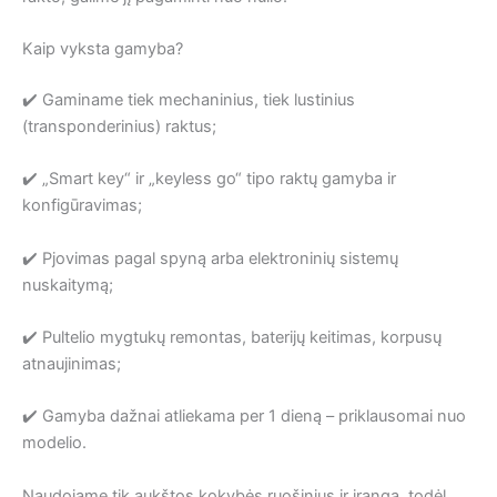
Kaip vyksta gamyba?
✔️ Gaminame tiek mechaninius, tiek lustinius
(transponderinius) raktus;
✔️ „Smart key“ ir „keyless go“ tipo raktų gamyba ir
konfigūravimas;
✔️ Pjovimas pagal spyną arba elektroninių sistemų
nuskaitymą;
✔️ Pultelio mygtukų remontas, baterijų keitimas, korpusų
atnaujinimas;
✔️ Gamyba dažnai atliekama per 1 dieną – priklausomai nuo
modelio.
Naudojame tik aukštos kokybės ruošinius ir įrangą, todėl