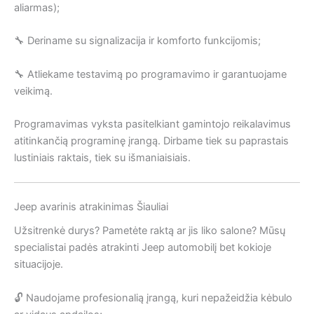
aliarmas);
🔧 Deriname su signalizacija ir komforto funkcijomis;
🔧 Atliekame testavimą po programavimo ir garantuojame
veikimą.
Programavimas vyksta pasitelkiant gamintojo reikalavimus
atitinkančią programinę įrangą. Dirbame tiek su paprastais
lustiniais raktais, tiek su išmaniaisiais.
Jeep avarinis atrakinimas Šiauliai
Užsitrenkė durys? Pametėte raktą ar jis liko salone? Mūsų
specialistai padės atrakinti Jeep automobilį bet kokioje
situacijoje.
🔓 Naudojame profesionalią įrangą, kuri nepažeidžia kėbulo