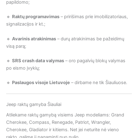
papildomo;
🔹
Raktų programavimas
– pririšimas prie imobilizatoriaus,
signalizacijos ir kt.;
🔹
Avarinis atrakinimas
– durų atrakinimas be pažeidimų
visą parą;
🔹
SRS crash data valymas
– oro pagalvių blokų valymas
po eismo įvykių;
🔹
Paslaugos visoje Lietuvoje
– dirbame ne tik Šiauliuose.
Jeep raktų gamyba Šiauliai
Atliekame raktų gamybą visiems Jeep modeliams: Grand
Cherokee, Compass, Renegade, Patriot, Wrangler,
Cherokee, Gladiator ir kitiems. Net jei neturite nė vieno
rakto, galime jį pagaminti nuo nulio.