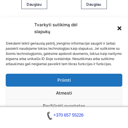
Daugiau
Daugiau
Tvarkyti sutikimą dėl
slapukų
Siekdami teikti geriausią patirtį, įrenginio informacijai saugoti ir (arba)
pasiekti naudojame tokias technologijas kaip slapukus. Jei sutiksime su
šiomis technologijomis, galėsime apdoroti duomenis, tokius kaip naršymo
Privatumo politika
elgsena arba unikalūs ID šioje svetainėje. Nesutikimas arba sutikimo
atšaukimas gali neigiamai paveikti tam tikras funkcijas ir funkcijas.
Slapukų politika (ES)
Atsakomybės apribojimas
Bendra kontaktinė informacija
Priimti
Kontaktai
Atmesti
Peržiūrėti nuostatas
Copyright © 2026 Automobilių atrakinimas / Raktų gamyba
+370 657 55226
Slapukų politika
Bendra kontaktinė informacija
Atsakomybės apribojimas