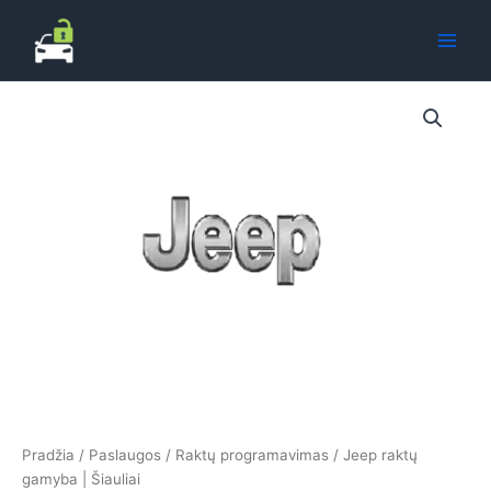
Pereiti
prie
turinio
Pradžia
/
Paslaugos
/
Raktų programavimas
/ Jeep raktų
gamyba | Šiauliai