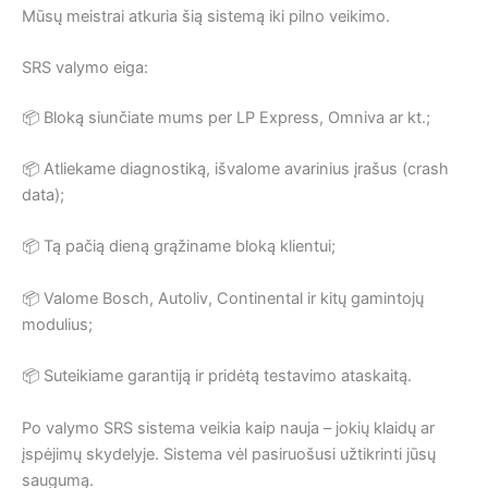
Mūsų meistrai atkuria šią sistemą iki pilno veikimo.
SRS valymo eiga:
📦 Bloką siunčiate mums per LP Express, Omniva ar kt.;
📦 Atliekame diagnostiką, išvalome avarinius įrašus (crash
data);
📦 Tą pačią dieną grąžiname bloką klientui;
📦 Valome Bosch, Autoliv, Continental ir kitų gamintojų
modulius;
📦 Suteikiame garantiją ir pridėtą testavimo ataskaitą.
Po valymo SRS sistema veikia kaip nauja – jokių klaidų ar
įspėjimų skydelyje. Sistema vėl pasiruošusi užtikrinti jūsų
saugumą.