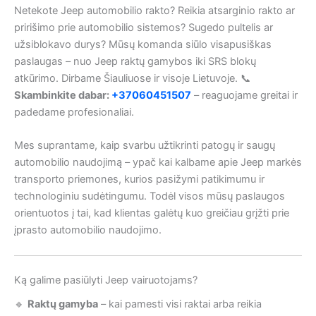
Netekote Jeep automobilio rakto? Reikia atsarginio rakto ar
pririšimo prie automobilio sistemos? Sugedo pultelis ar
užsiblokavo durys? Mūsų komanda siūlo visapusiškas
paslaugas – nuo Jeep raktų gamybos iki SRS blokų
atkūrimo. Dirbame Šiauliuose ir visoje Lietuvoje. 📞
Skambinkite dabar:
+37060451507
– reaguojame greitai ir
padedame profesionaliai.
Mes suprantame, kaip svarbu užtikrinti patogų ir saugų
automobilio naudojimą – ypač kai kalbame apie Jeep markės
transporto priemones, kurios pasižymi patikimumu ir
technologiniu sudėtingumu. Todėl visos mūsų paslaugos
orientuotos į tai, kad klientas galėtų kuo greičiau grįžti prie
įprasto automobilio naudojimo.
Ką galime pasiūlyti Jeep vairuotojams?
🔹
Raktų gamyba
– kai pamesti visi raktai arba reikia