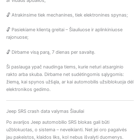
ar vidaus apdailos;
🔓 Atrakinsime tiek mechanines, tiek elektronines spynas;
🔓 Pasiekiame klientą greitai – Šiauliuose ir aplinkiniuose
rajonuose;
🔓 Dirbame visą parą, 7 dienas per savaitę.
Ši paslauga ypač naudinga tiems, kurie neturi atsarginio
rakto arba skuba. Dirbame net sudėtingomis sąlygomis:
žiemą, kai spynos užšąla, ar kai automobilis užsiblokuoja dėl
elektronikos gedimo.
Jeep SRS crash data valymas Šiauliai
Po avarijos Jeep automobilio SRS blokas gali būti
užblokuotas, o sistema – neveikianti. Net jei oro pagalvės
jau pakeistos, klaidos liks, kol nebus išvalyti duomenys.