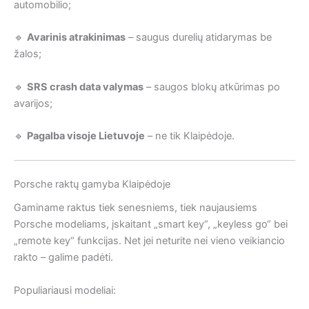
automobilio;
🔹
Avarinis atrakinimas
– saugus durelių atidarymas be
žalos;
🔹
SRS crash data valymas
– saugos blokų atkūrimas po
avarijos;
🔹
Pagalba visoje Lietuvoje
– ne tik Klaipėdoje.
Porsche raktų gamyba Klaipėdoje
Gaminame raktus tiek senesniems, tiek naujausiems
Porsche modeliams, įskaitant „smart key“, „keyless go“ bei
„remote key“ funkcijas. Net jei neturite nei vieno veikiancio
rakto – galime padėti.
Populiariausi modeliai: