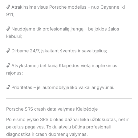
🔓 Atrakinsime visus Porsche modelius – nuo Cayenne iki
911;
🔓 Naudojame tik profesionalią įrangą – be jokios žalos
kėbului;
🔓 Dirbame 24/7, įskaitant šventes ir savaitgalius;
🔓 Atvykstame į bet kurią Klaipėdos vietą ir aplinkinius
rajonus;
🔓 Prioritetas – jei automobilyje liko vaikai ar gyvūnai.
Porsche SRS crash data valymas Klaipėdoje
Po eismo įvykio SRS blokas dažnai lieka užblokuotas, net ir
pakeitus pagalves. Tokiu atveju būtina profesionali
diagnostika ir crash duomenų valymas.