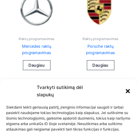
Raktų programavimas
Raktų programavimas
Mercedes raktų
Porsche raktų
programavimas
programavimas
Daugiau
Daugiau
Tvarkyti sutikimą dėl
slapukų
Siekdami teikti geriausią patirtį, įrenginio informacijai saugoti ir (arba)
pasiekti naudojame tokias technologijas kaip slapukus. Jei sutiksime su
šiomis technologijomis, galėsime apdoroti duomenis, tokius kaip naršymo
Privatumo politika
elgsena arba unikalūs ID šioje svetainėje. Nesutikimas arba sutikimo
atšaukimas gali neigiamai paveikti tam tikras funkcijas ir funkcijas.
Slapukų politika (ES)