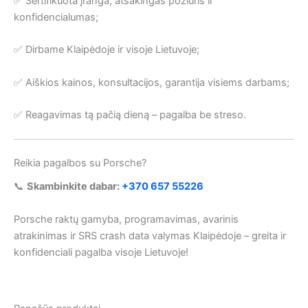
✅ Sertifikuota įranga, atsakingas požiūris ir
konfidencialumas;
✅ Dirbame Klaipėdoje ir visoje Lietuvoje;
✅ Aiškios kainos, konsultacijos, garantija visiems darbams;
✅ Reagavimas tą pačią dieną – pagalba be streso.
Reikia pagalbos su Porsche?
📞
Skambinkite dabar:
+370 657 55226
Porsche raktų gamyba, programavimas, avarinis
atrakinimas ir SRS crash data valymas Klaipėdoje – greita ir
konfidenciali pagalba visoje Lietuvoje!