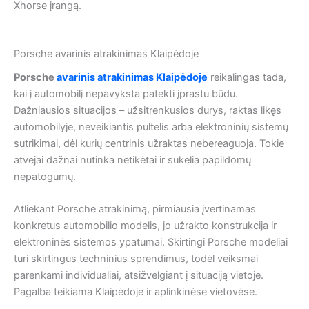
Xhorse įrangą.
Porsche avarinis atrakinimas Klaipėdoje
Porsche
avarinis atrakinimas Klaipėdoje
reikalingas tada,
kai į automobilį nepavyksta patekti įprastu būdu.
Dažniausios situacijos – užsitrenkusios durys, raktas likęs
automobilyje, neveikiantis pultelis arba elektroninių sistemų
sutrikimai, dėl kurių centrinis užraktas nebereaguoja. Tokie
atvejai dažnai nutinka netikėtai ir sukelia papildomų
nepatogumų.
Atliekant Porsche atrakinimą, pirmiausia įvertinamas
konkretus automobilio modelis, jo užrakto konstrukcija ir
elektroninės sistemos ypatumai. Skirtingi Porsche modeliai
turi skirtingus techninius sprendimus, todėl veiksmai
parenkami individualiai, atsižvelgiant į situaciją vietoje.
Pagalba teikiama Klaipėdoje ir aplinkinėse vietovėse.