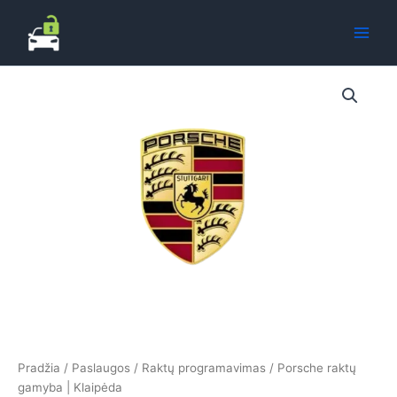
Pereiti
prie
turinio
Pradžia
/
Paslaugos
/
Raktų programavimas
/ Porsche raktų
gamyba | Klaipėda