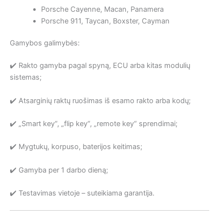
Porsche Cayenne, Macan, Panamera
Porsche 911, Taycan, Boxster, Cayman
Gamybos galimybės:
✔️ Rakto gamyba pagal spyną, ECU arba kitas modulių
sistemas;
✔️ Atsarginių raktų ruošimas iš esamo rakto arba kodų;
✔️ „Smart key“, „flip key“, „remote key“ sprendimai;
✔️ Mygtukų, korpuso, baterijos keitimas;
✔️ Gamyba per 1 darbo dieną;
✔️ Testavimas vietoje – suteikiama garantija.