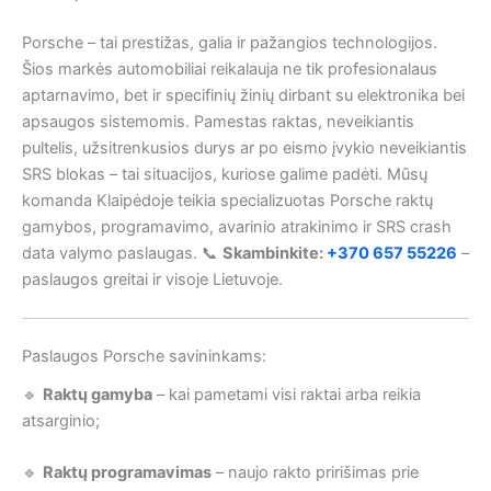
Porsche – tai prestižas, galia ir pažangios technologijos.
Šios markės automobiliai reikalauja ne tik profesionalaus
aptarnavimo, bet ir specifinių žinių dirbant su elektronika bei
apsaugos sistemomis. Pamestas raktas, neveikiantis
pultelis, užsitrenkusios durys ar po eismo įvykio neveikiantis
SRS blokas – tai situacijos, kuriose galime padėti. Mūsų
komanda Klaipėdoje teikia specializuotas Porsche raktų
gamybos, programavimo, avarinio atrakinimo ir SRS crash
data valymo paslaugas. 📞
Skambinkite:
+370 657 55226
–
paslaugos greitai ir visoje Lietuvoje.
Paslaugos Porsche savininkams:
🔹
Raktų gamyba
– kai pametami visi raktai arba reikia
atsarginio;
🔹
Raktų programavimas
– naujo rakto pririšimas prie