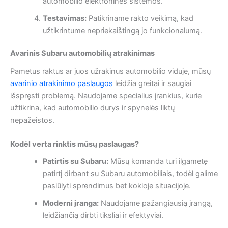
automobilio elektroninės sistemos.
Testavimas:
Patikriname rakto veikimą, kad
užtikrintume nepriekaištingą jo funkcionalumą.
Avarinis Subaru automobilių atrakinimas
Pametus raktus ar juos užrakinus automobilio viduje, mūsų
avarinio atrakinimo paslaugos
leidžia greitai ir saugiai
išspręsti problemą. Naudojame specialius įrankius, kurie
užtikrina, kad automobilio durys ir spynelės liktų
nepažeistos.
Kodėl verta rinktis mūsų paslaugas?
Patirtis su Subaru:
Mūsų komanda turi ilgametę
patirtį dirbant su Subaru automobiliais, todėl galime
pasiūlyti sprendimus bet kokioje situacijoje.
Moderni įranga:
Naudojame pažangiausią įrangą,
leidžiančią dirbti tiksliai ir efektyviai.