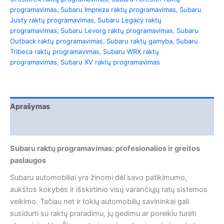
programavimas
,
Subaru Impreza raktų programavimas
,
Subaru
Justy raktų programavimas
,
Subaru Legacy raktų
programavimas
,
Subaru Levorg raktų programavimas
,
Subaru
Outback raktų programavimas
,
Subaru raktų gamyba
,
Subaru
Tribeca raktų programavimas
,
Subaru WRX raktų
programavimas
,
Subaru XV raktų programavimas
Aprašymas
Atsiliepimai (0)
Subaru raktų programavimas: profesionalios ir greitos
paslaugos
Subaru automobiliai yra žinomi dėl savo patikimumo,
aukštos kokybės ir išskirtinio visų varančiųjų ratų sistemos
veikimo. Tačiau net ir tokių automobilių savininkai gali
susidurti su raktų praradimu, jų gedimu ar poreikiu turėti