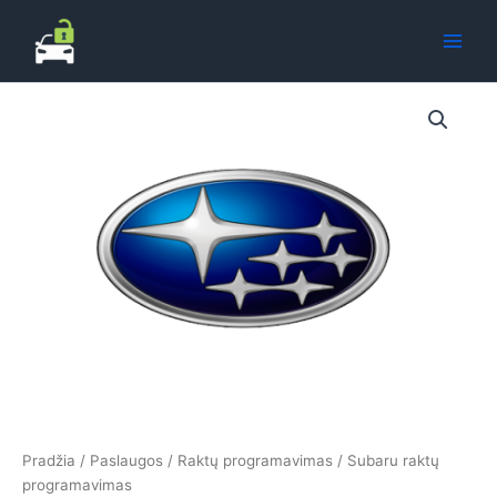
Pereiti
prie
turinio
Pradžia
/
Paslaugos
/
Raktų programavimas
/ Subaru raktų
programavimas