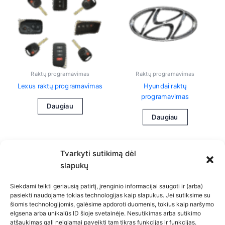
Raktų programavimas
Raktų programavimas
Lexus raktų programavimas
Hyundai raktų
programavimas
Daugiau
Daugiau
Tvarkyti sutikimą dėl
slapukų
Siekdami teikti geriausią patirtį, įrenginio informacijai saugoti ir (arba)
pasiekti naudojame tokias technologijas kaip slapukus. Jei sutiksime su
šiomis technologijomis, galėsime apdoroti duomenis, tokius kaip naršymo
Privatumo politika
elgsena arba unikalūs ID šioje svetainėje. Nesutikimas arba sutikimo
atšaukimas gali neigiamai paveikti tam tikras funkcijas ir funkcijas.
Slapukų politika (ES)