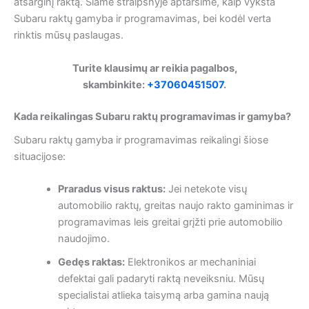
atsarginį raktą. Šiame straipsnyje aptarsime, kaip vyksta
Subaru raktų gamyba ir programavimas, bei kodėl verta
rinktis mūsų paslaugas.
Turite klausimų ar reikia pagalbos,
skambinkite:
+37060451507
.
Kada reikalingas Subaru raktų programavimas ir gamyba?
Subaru raktų gamyba ir programavimas reikalingi šiose
situacijose:
Praradus visus raktus:
Jei netekote visų
automobilio raktų, greitas naujo rakto gaminimas ir
programavimas leis greitai grįžti prie automobilio
naudojimo.
Gedęs raktas:
Elektronikos ar mechaniniai
defektai gali padaryti raktą neveiksniu. Mūsų
specialistai atlieka taisymą arba gamina naują