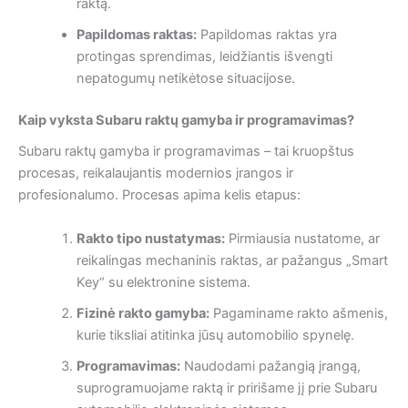
raktą.
Papildomas raktas:
Papildomas raktas yra
protingas sprendimas, leidžiantis išvengti
nepatogumų netikėtose situacijose.
Kaip vyksta Subaru raktų gamyba ir programavimas?
Subaru raktų gamyba ir programavimas – tai kruopštus
procesas, reikalaujantis modernios įrangos ir
profesionalumo. Procesas apima kelis etapus:
Rakto tipo nustatymas:
Pirmiausia nustatome, ar
reikalingas mechaninis raktas, ar pažangus „Smart
Key“ su elektronine sistema.
Fizinė rakto gamyba:
Pagaminame rakto ašmenis,
kurie tiksliai atitinka jūsų automobilio spynelę.
Programavimas:
Naudodami pažangią įrangą,
suprogramuojame raktą ir pririšame jį prie Subaru