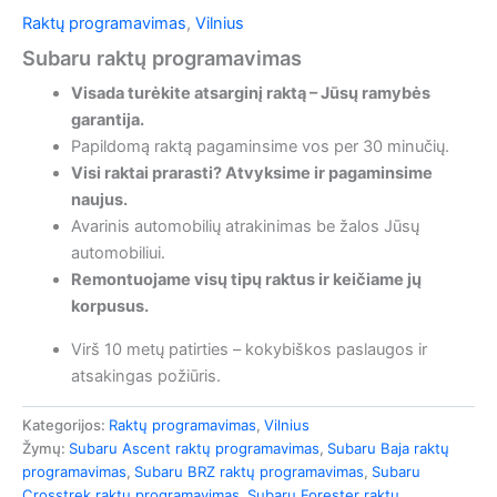
Raktų programavimas
,
Vilnius
Subaru raktų programavimas
Visada turėkite atsarginį raktą – Jūsų ramybės
garantija.
Papildomą raktą pagaminsime vos per 30 minučių.
Visi raktai prarasti? Atvyksime ir pagaminsime
naujus.
Avarinis automobilių atrakinimas be žalos Jūsų
automobiliui.
Remontuojame visų tipų raktus ir keičiame jų
korpusus.
Virš 10 metų patirties – kokybiškos paslaugos ir
atsakingas požiūris.
Kategorijos:
Raktų programavimas
,
Vilnius
Žymų:
Subaru Ascent raktų programavimas
,
Subaru Baja raktų
programavimas
,
Subaru BRZ raktų programavimas
,
Subaru
Crosstrek raktų programavimas
,
Subaru Forester raktų