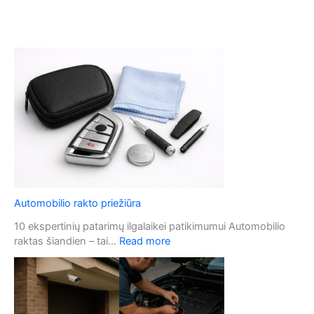
Automobilio rakto priežiūra
10 ekspertinių patarimų ilgalaikei patikimumui Automobilio
:
raktas šiandien – tai…
Read more
A
u
t
o
m