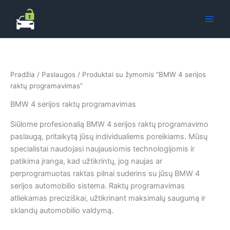
Pereiti
prie
turinio
Pradžia
/
Paslaugos
/ Produktai su žymomis “BMW 4 serijos
raktų programavimas”
BMW 4 serijos raktų programavimas
Siūlome profesionalią BMW 4 serijos raktų programavimo
paslaugą, pritaikytą jūsų individualiems poreikiams. Mūsų
specialistai naudojasi naujausiomis technologijomis ir
patikima įranga, kad užtikrintų, jog naujas ar
perprogramuotas raktas pilnai suderins su jūsų BMW 4
serijos automobilio sistema. Raktų programavimas
atliekamas preciziškai, užtikrinant maksimalų saugumą ir
sklandų automobilio valdymą.