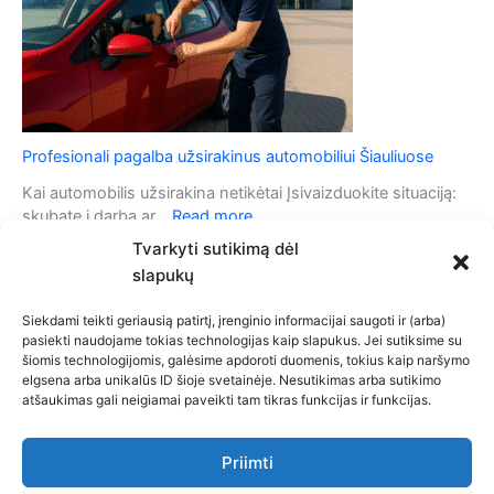
u
s
l
t
i
o
o
m
s
o
i
b
g
i
Profesionali pagalba užsirakinus automobiliui Šiauliuose
n
l
a
i
Kai automobilis užsirakina netikėtai Įsivaizduokite situaciją:
l
s
:
skubate į darbą ar…
Read more
i
n
P
Tvarkyti sutikimą dėl
z
e
r
a
slapukų
r
o
c
e
f
i
Siekdami teikti geriausią patirtį, įrenginio informacijai saugoti ir (arba)
a
e
pasiekti naudojame tokias technologijas kaip slapukus. Jei sutiksime su
j
g
s
šiomis technologijomis, galėsime apdoroti duomenis, tokius kaip naršymo
o
u
i
Privatumo politika
elgsena arba unikalūs ID šioje svetainėje. Nesutikimas arba sutikimo
s
o
o
atšaukimas gali neigiamai paveikti tam tikras funkcijas ir funkcijas.
Slapukų politika (ES)
p
j
n
Atsakomybės apribojimas
r
a
a
Bendra kontaktinė informacija
o
Priimti
į
l
b
Kontaktai
r
i