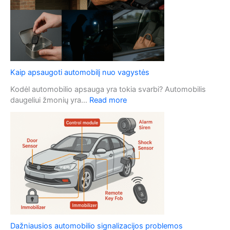
o
b
i
l
i
o
Kaip apsaugoti automobilį nuo vagystės
r
a
Kodėl automobilio apsauga yra tokia svarbi? Automobilis
k
:
daugeliui žmonių yra…
Read more
t
K
o
a
p
i
r
p
i
a
e
p
ž
s
i
a
ū
u
r
g
a
o
Dažniausios automobilio signalizacijos problemos
t