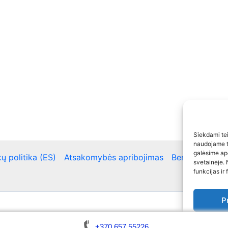
Siekdami teik
naudojame to
galėsime ap
ų politika (ES)
Atsakomybės apribojimas
Bendra kontakt
svetainėje. 
funkcijas ir 
P
Copyright © 2026 Automobilių atrakinimas / Raktų gamyb
Slap
+370 657 55226