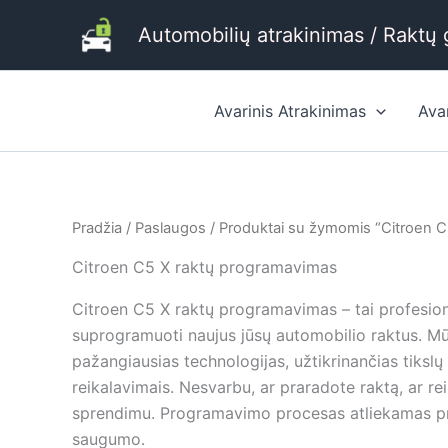
Pereiti
Automobilių atrakinimas / Raktų
prie
turinio
Avarinis Atrakinimas
Ava
Pradžia
/
Paslaugos
/ Produktai su žymomis “Citroen C
Citroen C5 X raktų programavimas
Citroen C5 X raktų programavimas – tai profesiona
suprogramuoti naujus jūsų automobilio raktus. Mū
pažangiausias technologijas, užtikrinančias tiksl
reikalavimais. Nesvarbu, ar praradote raktą, ar re
sprendimu. Programavimo procesas atliekamas pre
saugumo.