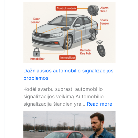
K
o
a
p
i
r
p
i
a
e
p
ž
s
i
a
ū
u
r
g
a
Dažniausios automobilio signalizacijos
o
problemos
t
Kodėl svarbu suprasti automobilio
i
signalizacijos veikimą Automobilio
a
:
signalizacija šiandien yra…
Read more
u
D
t
a
o
ž
m
n
o