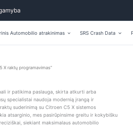
 gamyba
rinis Automobilio atrakinimas
SRS Crash Data
5 X raktų programavimas”
li ir patikima paslauga, skirta atkurti arba
sų specialistai naudoja modernią įrangą ir
ų raktų suderinimą su Citroen C5 X sistemos
ikia atsarginio, mes pasirūpinsime greitu ir kokybišku
ciziškai, siekiant maksimalaus automobilio