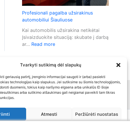
o
i
b
g
Profesionali pagalba užsirakinus
i
n
automobiliui Šiauliuose
l
a
Kai automobilis užsirakina netikėtai
i
l
Įsivaizduokite situaciją: skubate į darbą
s
i
:
ar…
Read more
n
z
P
e
a
r
r
c
o
Tvarkyti sutikimą dėl slapukų
e
i
f
a
j
ti geriausią patirtį, įrenginio informacijai saugoti ir (arba) pasiekti
e
g
o
kias technologijas kaip slapukus. Jei sutiksime su šiomis technologijomis,
s
u
doroti duomenis, tokius kaip naršymo elgsena arba unikalūs ID šioje
s
inė informacija
Kontaktai
i
Nesutikimas arba sutikimo atšaukimas gali neigiamai paveikti tam tikras
o
p
funkcijas.
o
j
r
n
a
o
a
riimti
Atmesti
Peržiūrėti nuostatas
į
b
l
r
l
a
i
ukų politika
Bendra kontaktinė informacija
Atsakomybės apribojimas
a