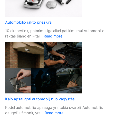
Automobilio rakto priežiūra
10 ekspertinių patarimų ilgalaikei patikimumui Automobilio
:
raktas šiandien – tai…
Read more
A
u
t
o
m
o
b
i
l
i
o
Kaip apsaugoti automobilį nuo vagystės
r
a
Kodėl automobilio apsauga yra tokia svarbi? Automobilis
k
:
daugeliui žmonių yra…
Read more