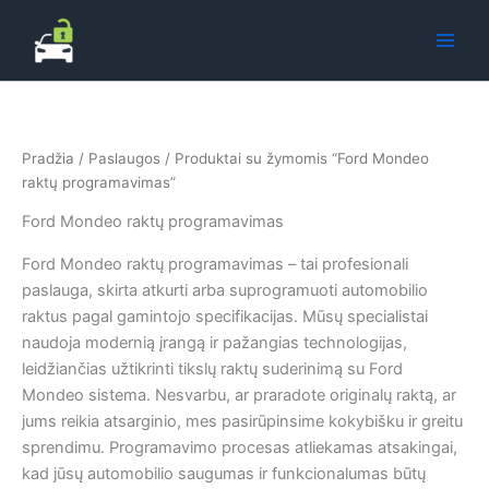
Pereiti
prie
turinio
Pradžia
/
Paslaugos
/ Produktai su žymomis “Ford Mondeo
raktų programavimas”
Ford Mondeo raktų programavimas
Ford Mondeo raktų programavimas – tai profesionali
paslauga, skirta atkurti arba suprogramuoti automobilio
raktus pagal gamintojo specifikacijas. Mūsų specialistai
naudoja modernią įrangą ir pažangias technologijas,
leidžiančias užtikrinti tikslų raktų suderinimą su Ford
Mondeo sistema. Nesvarbu, ar praradote originalų raktą, ar
jums reikia atsarginio, mes pasirūpinsime kokybišku ir greitu
sprendimu. Programavimo procesas atliekamas atsakingai,
kad jūsų automobilio saugumas ir funkcionalumas būtų