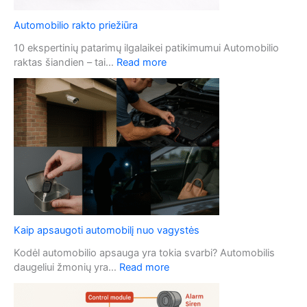
Automobilio rakto priežiūra
10 ekspertinių patarimų ilgalaikei patikimumui Automobilio
:
raktas šiandien – tai…
Read more
A
u
t
o
m
o
b
i
l
i
o
Kaip apsaugoti automobilį nuo vagystės
r
a
Kodėl automobilio apsauga yra tokia svarbi? Automobilis
k
:
daugeliui žmonių yra…
Read more
t
K
o
a
p