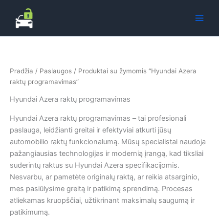
Pereiti
prie
turinio
Pradžia
/
Paslaugos
/ Produktai su žymomis “Hyundai Azera
raktų programavimas”
Hyundai Azera raktų programavimas
Hyundai Azera raktų programavimas – tai profesionali
paslauga, leidžianti greitai ir efektyviai atkurti jūsų
automobilio raktų funkcionalumą. Mūsų specialistai naudoja
pažangiausias technologijas ir modernią įrangą, kad tiksliai
suderintų raktus su Hyundai Azera specifikacijomis.
Nesvarbu, ar pametėte originalų raktą, ar reikia atsarginio,
mes pasiūlysime greitą ir patikimą sprendimą. Procesas
atliekamas kruopščiai, užtikrinant maksimalų saugumą ir
patikimumą.