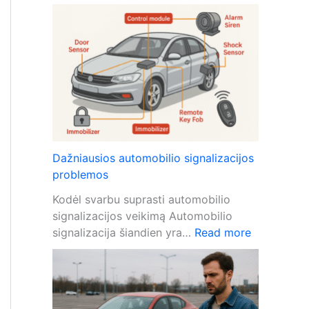
K
o
a
p
i
r
p
i
a
e
p
ž
s
i
a
ū
u
r
g
a
Dažniausios automobilio signalizacijos
o
problemos
t
Kodėl svarbu suprasti automobilio
i
signalizacijos veikimą Automobilio
a
:
signalizacija šiandien yra…
Read more
u
D
t
a
o
ž
m
n
o