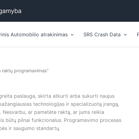
 gamyba
rinis Automobilio atrakinimas
SRS Crash Data
a raktų programavimas”
reita paslauga, skirta atkurti arba sukurti naujus
žangiausias technologijas ir specializuotą įrangą,
a. Nesvarbu, ar pametėte raktą, ar jums reikia
lis būtų pilnai funkcionalus. Programavimo procesas
ybės ir saugumo standartų.