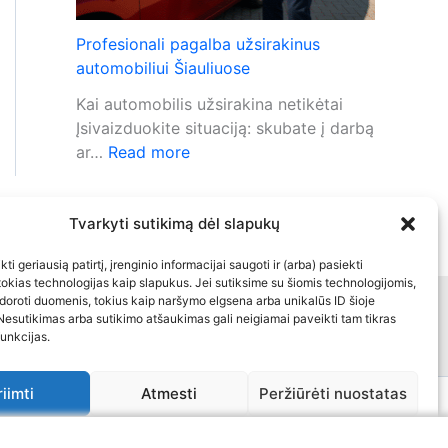
o
i
b
g
Profesionali pagalba užsirakinus
i
n
automobiliui Šiauliuose
l
a
Kai automobilis užsirakina netikėtai
i
l
Įsivaizduokite situaciją: skubate į darbą
s
i
:
ar…
Read more
n
z
P
e
a
r
r
c
o
Tvarkyti sutikimą dėl slapukų
e
i
f
a
j
ti geriausią patirtį, įrenginio informacijai saugoti ir (arba) pasiekti
e
g
o
kias technologijas kaip slapukus. Jei sutiksime su šiomis technologijomis,
s
u
doroti duomenis, tokius kaip naršymo elgsena arba unikalūs ID šioje
s
inė informacija
Kontaktai
i
Nesutikimas arba sutikimo atšaukimas gali neigiamai paveikti tam tikras
o
p
funkcijas.
o
j
r
n
a
o
a
riimti
Atmesti
Peržiūrėti nuostatas
į
b
l
r
l
a
i
ukų politika
Bendra kontaktinė informacija
Atsakomybės apribojimas
a