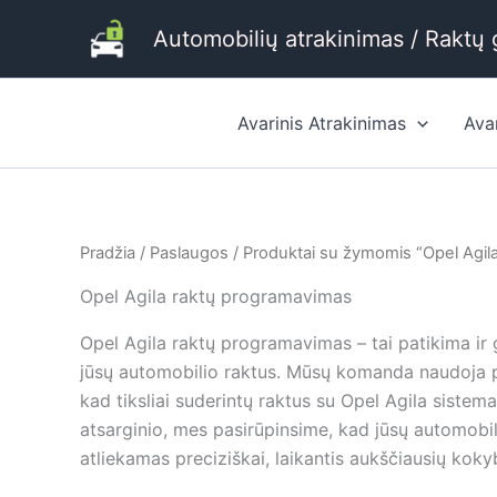
Pereiti
Automobilių atrakinimas / Raktų
prie
turinio
Avarinis Atrakinimas
Ava
Pradžia
/
Paslaugos
/ Produktai su žymomis “Opel Agil
Opel Agila raktų programavimas
Opel Agila raktų programavimas – tai patikima ir g
jūsų automobilio raktus. Mūsų komanda naudoja pa
kad tiksliai suderintų raktus su Opel Agila sistem
atsarginio, mes pasirūpinsime, kad jūsų automobi
atliekamas preciziškai, laikantis aukščiausių kok