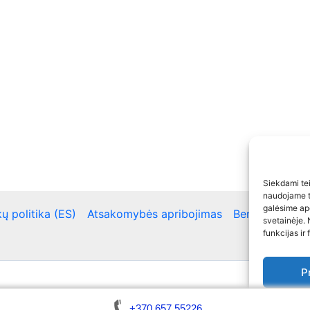
Siekdami teik
naudojame to
galėsime ap
ų politika (ES)
Atsakomybės apribojimas
Bendra kontakt
svetainėje. 
funkcijas ir 
P
Copyright © 2026 Automobilių atrakinimas / Raktų gamyb
Slap
+370 657 55226