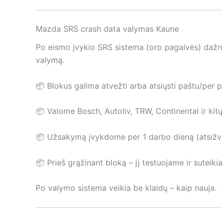
Mazda SRS crash data valymas Kaune
Po eismo įvykio SRS sistema (oro pagalvės) dažnai
valymą.
📦 Blokus galima atvežti arba atsiųsti paštu/per 
📦 Valome Bosch, Autoliv, TRW, Continental ir kit
📦 Užsakymą įvykdome per 1 darbo dieną (atsižvel
📦 Prieš grąžinant bloką – jį testuojame ir suteiki
Po valymo sistema veikia be klaidų – kaip nauja.