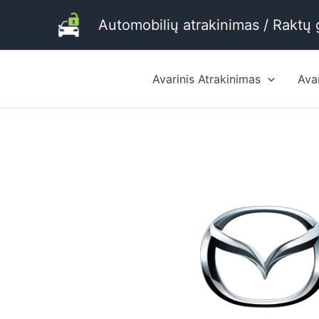
Pereiti
Automobilių atrakinimas / Raktų
prie
turinio
Avarinis Atrakinimas
Ava