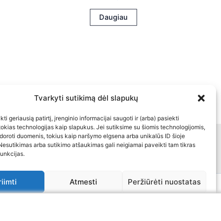
Daugiau
Tvarkyti sutikimą dėl slapukų
ti geriausią patirtį, įrenginio informacijai saugoti ir (arba) pasiekti
kias technologijas kaip slapukus. Jei sutiksime su šiomis technologijomis,
doroti duomenis, tokius kaip naršymo elgsena arba unikalūs ID šioje
inė informacija
Kontaktai
Nesutikimas arba sutikimo atšaukimas gali neigiamai paveikti tam tikras
funkcijas.
riimti
Atmesti
Peržiūrėti nuostatas
a
ukų politika
Bendra kontaktinė informacija
Atsakomybės apribojimas