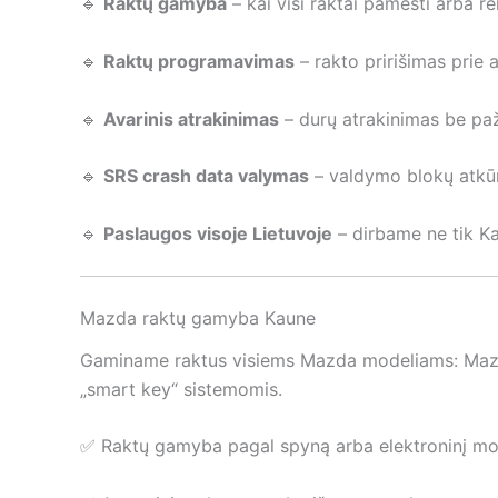
🔹
Raktų gamyba
– kai visi raktai pamesti arba r
🔹
Raktų programavimas
– rakto pririšimas prie 
🔹
Avarinis atrakinimas
– durų atrakinimas be pa
🔹
SRS crash data valymas
– valdymo blokų atkūr
🔹
Paslaugos visoje Lietuvoje
– dirbame ne tik K
Mazda raktų gamyba Kaune
Gaminame raktus visiems Mazda modeliams: Mazda 2
„smart key“ sistemomis.
✅ Raktų gamyba pagal spyną arba elektroninį mo