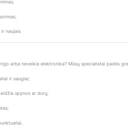
inimas;
mavimas;
ir naujais.
rigo arba neveikia elektronika? Mūsų specialistai padės grei
iai ir saugiai;
žeidžia spynos ar durų;
ntes;
unktualiai.