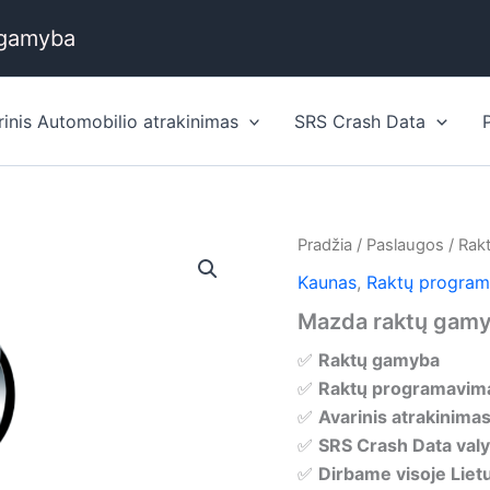
 gamyba
rinis Automobilio atrakinimas
SRS Crash Data
Pradžia
/
Paslaugos
/
Rak
Kaunas
,
Raktų progra
Mazda raktų gamy
✅
Raktų gamyba
✅
Raktų programavim
✅
Avarinis atrakinima
✅
SRS Crash Data val
✅
Dirbame visoje Liet