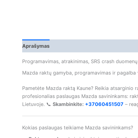
Aprašymas
Programavimas, atrakinimas, SRS crash duomenų
Mazda raktų gamyba, programavimas ir pagalba v
Pametėte Mazda raktą Kaune? Reikia atsarginio r
profesionalias paslaugas Mazda savininkams: rak
Lietuvoje. 📞
Skambinkite:
+37060451507
– reag
Kokias paslaugas teikiame Mazda savininkams?