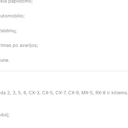
eikia papildomo;
automobilio;
žeidimų;
imas po avarijos;
aune.
, 3, 5, 6, CX-3, CX-5, CX-7, CX-9, MX-5, RX-8 ir kitiems. 
dulį;