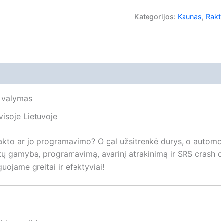
Kategorijos:
Kaunas
,
Rak
 valymas
isoje Lietuvoje
akto ar jo programavimo? O gal užsitrenkė durys, o automo
tų gamybą, programavimą, avarinį atrakinimą ir SRS crash
uojame greitai ir efektyviai!