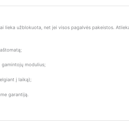
 lieka užblokuota, net jei visos pagalvės pakeistos. Atliek
paštomatą;
ų gamintojų modulius;
giant į laiką);
ame garantiją.