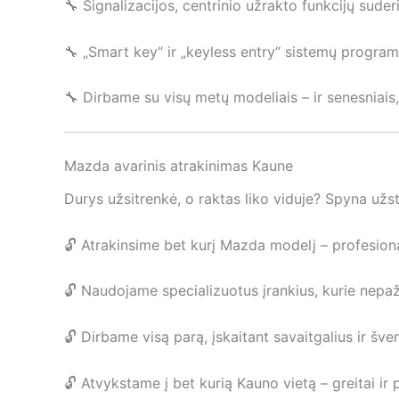
🔧 Signalizacijos, centrinio užrakto funkcijų suder
🔧 „Smart key“ ir „keyless entry“ sistemų progra
🔧 Dirbame su visų metų modeliais – ir senesniais, 
Mazda avarinis atrakinimas Kaune
Durys užsitrenkė, o raktas liko viduje? Spyna užst
🔓 Atrakinsime bet kurį Mazda modelį – profesional
🔓 Naudojame specializuotus įrankius, kurie nepa
🔓 Dirbame visą parą, įskaitant savaitgalius ir šve
🔓 Atvykstame į bet kurią Kauno vietą – greitai ir p