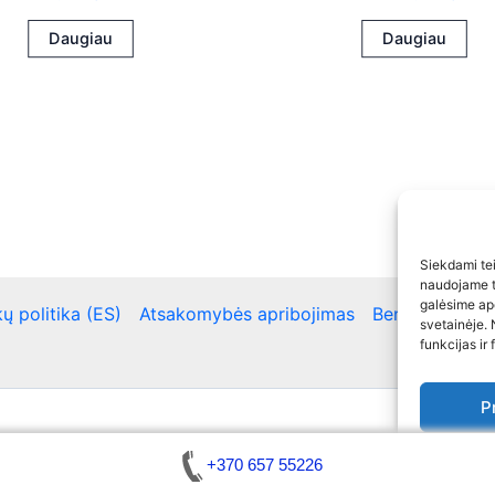
Daugiau
Daugiau
Siekdami teik
naudojame to
galėsime ap
ų politika (ES)
Atsakomybės apribojimas
Bendra kontakt
svetainėje. 
funkcijas ir 
P
Copyright © 2026 Automobilių atrakinimas / Raktų gamyb
Slap
+370 657 55226