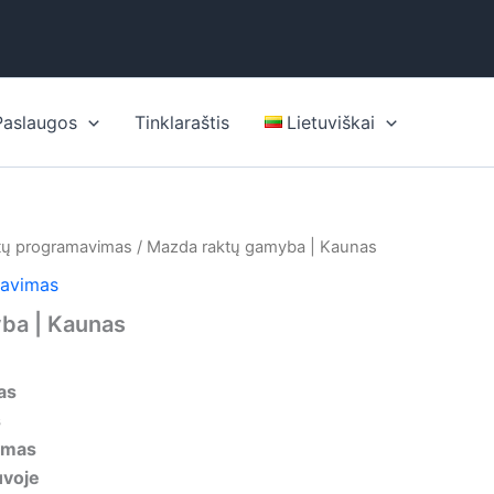
Paslaugos
Tinklaraštis
Lietuviškai
tų programavimas
/ Mazda raktų gamyba | Kaunas
mavimas
ba | Kaunas
as
s
ymas
uvoje