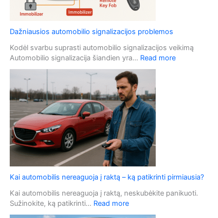
ū
u
r
g
a
o
Dažniausios automobilio signalizacijos problemos
t
i
Kodėl svarbu suprasti automobilio signalizacijos veikimą
a
:
Automobilio signalizacija šiandien yra…
Read more
u
D
t
a
o
ž
m
n
o
i
b
a
i
u
l
s
į
i
n
o
u
s
Kai automobilis nereaguoja į raktą – ką patikrinti pirmiausia?
o
a
v
u
Kai automobilis nereaguoja į raktą, neskubėkite panikuoti.
a
t
:
Sužinokite, ką patikrinti…
Read more
g
o
K