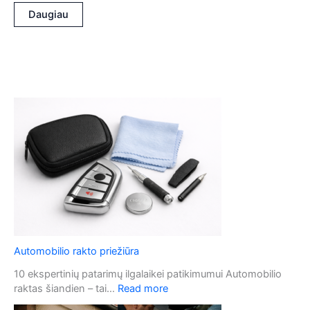
Daugiau
Automobilio rakto priežiūra
10 ekspertinių patarimų ilgalaikei patikimumui Automobilio
:
raktas šiandien – tai…
Read more
A