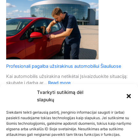
y
m
a
s
o
i
t
b
a
ė
i
u
s
l
t
i
o
o
m
s
o
i
b
g
i
Profesionali pagalba užsirakinus automobiliui Šiauliuose
n
l
a
i
Kai automobilis užsirakina netikėtai Įsivaizduokite situaciją:
l
s
:
skubate į darbą ar…
Read more
i
n
P
Tvarkyti sutikimą dėl
z
e
r
a
slapukų
r
o
c
e
f
i
Siekdami teikti geriausią patirtį, įrenginio informacijai saugoti ir (arba)
a
e
pasiekti naudojame tokias technologijas kaip slapukus. Jei sutiksime su
j
g
s
šiomis technologijomis, galėsime apdoroti duomenis, tokius kaip naršymo
o
u
i
Privatumo politika
elgsena arba unikalūs ID šioje svetainėje. Nesutikimas arba sutikimo
s
o
o
atšaukimas gali neigiamai paveikti tam tikras funkcijas ir funkcijas.
Slapukų politika (ES)
p