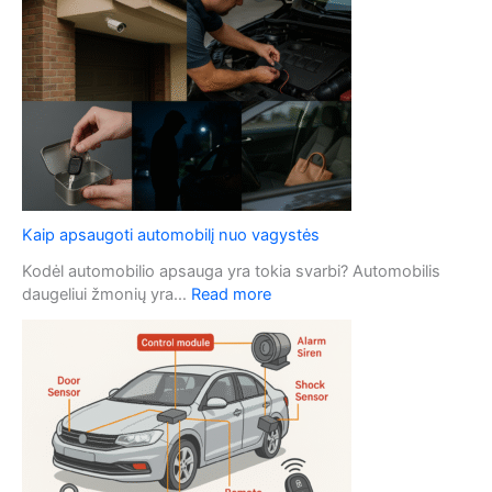
u
t
o
m
o
b
i
l
i
o
Kaip apsaugoti automobilį nuo vagystės
r
a
Kodėl automobilio apsauga yra tokia svarbi? Automobilis
k
:
daugeliui žmonių yra…
Read more
t
K
o
a
p
i
r
p
i
a
e
p
ž
s
i
a