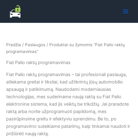
Pereiti
prie
turinio
Pradžia
/
Paslaugos
/ Produktai su žymomis “Fiat Palio raktų
programavimas”
Fiat Palio raktų programavimas
Fiat Palio raktų programavimas – tai profesionali paslauga,
atliekama greitai ir tiksliai, kad užtikrintų jūsų automobilio
apsaugą ir patikimumą. Naudodami moderniausias
technologijas, mes suderiname naują raktą su Fiat Palio
elektronine sistema, kad jis veiktų be trikdžių. Jei praradote
raktą arba norite užprogramuoti papildomą, mes
pasirūpinsime greitu ir efektyviu sprendimu. Be to, po
programavimo suteikiame patarimų, kaip tinkamai naudoti ir
prižiūrėti naują raktą.