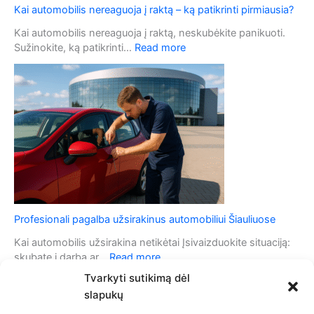
Kai automobilis nereaguoja į raktą – ką patikrinti pirmiausia?
o
a
v
u
Kai automobilis nereaguoja į raktą, neskubėkite panikuoti.
a
t
:
Sužinokite, ką patikrinti…
Read more
g
o
K
y
m
a
s
o
i
t
b
a
ė
i
u
s
l
t
i
o
o
m
s
o
i
b
g
i
Profesionali pagalba užsirakinus automobiliui Šiauliuose
n
l
a
i
Kai automobilis užsirakina netikėtai Įsivaizduokite situaciją:
l
s
:
skubate į darbą ar…
Read more
i
n
P
Tvarkyti sutikimą dėl
z
e
r
a
slapukų
r
o
c
e