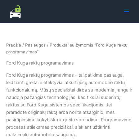
Pereiti
prie
turinio
Pradžia
/
Paslaugos
/ Produktai su žymomis “Ford Kuga raktų
programavimas”
Ford Kuga raktų programavimas
Ford Kuga raktų programavimas – tai patikima paslauga,
leidžianti greitai ir efektyviai atkurti jūsų automobilio raktų
funkcionalumą. Mūsų specialistai dirba su modernia įranga ir
naudoja pažangias technologijas, kad tiksliai suderintų
raktus su Ford Kuga sistemos specifikacijomis. Jei
praradote originalų raktą arba norite atsarginio, mes
pasirūpinsime kokybišku ir greitu sprendimu. Programavimo
procesas atliekamas preciziškai, siekiant užtikrinti
maksimalų automobilio saugumą.