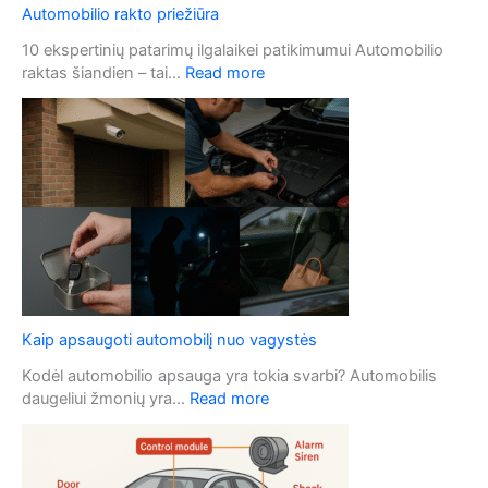
Automobilio rakto priežiūra
10 ekspertinių patarimų ilgalaikei patikimumui Automobilio
:
raktas šiandien – tai…
Read more
A
u
t
o
m
o
b
i
l
i
o
Kaip apsaugoti automobilį nuo vagystės
r
a
Kodėl automobilio apsauga yra tokia svarbi? Automobilis
k
:
daugeliui žmonių yra…
Read more
t
K
o
a
p
i
r