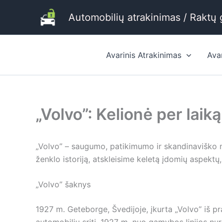
Pereiti
Automobilių atrakinimas / Raktų
prie
turinio
Avarinis Atrakinimas
Ava
„Volvo”: Kelionė per laik
„Volvo” – saugumo, patikimumo ir skandinaviško m
ženklo istoriją, atskleisime keletą įdomių aspektų
„Volvo” šaknys
1927 m. Geteborge, Švedijoje, įkurta „Volvo” iš 