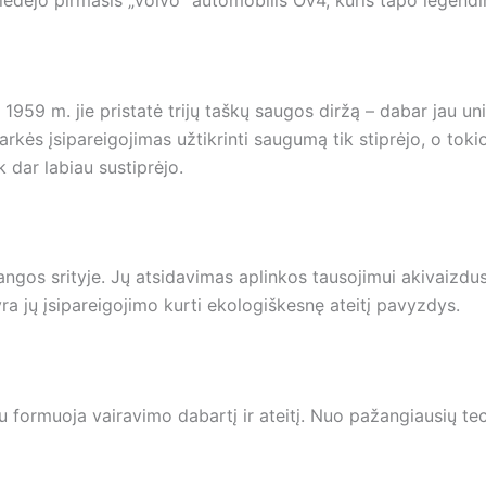
riedėjo pirmasis „Volvo” automobilis ÖV4, kuris tapo legendi
 1959 m. jie pristatė trijų taškų saugos diržą – dabar jau 
kės įsipareigojimas užtikrinti saugumą tik stiprėjo, o tok
 dar labiau sustiprėjo.
ngos srityje. Jų atsidavimas aplinkos tausojimui akivaizdus
a jų įsipareigojimo kurti ekologiškesnę ateitį pavyzdys.
iau formuoja vairavimo dabartį ir ateitį. Nuo pažangiausių te