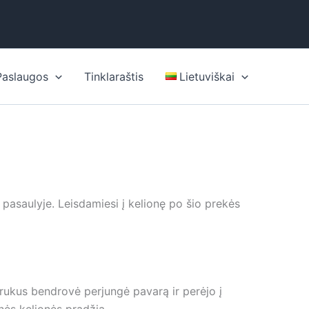
Paslaugos
Tinklaraštis
Lietuviškai
asaulyje. Leisdamiesi į kelionę po šio prekės
rukus bendrovė perjungė pavarą ir perėjo į