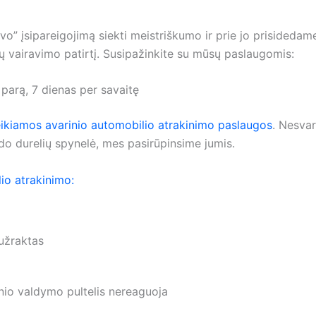
o” įsipareigojimą siekti meistriškumo ir prie jo prisidedame
ų vairavimo patirtį. Susipažinkite su mūsų paslaugomis:
parą, 7 dienas per savaitę
eikiamos avarinio automobilio atrakinimo paslaugos
. Nesvar
edo durelių spynelė, mes pasirūpinsime jumis.
io atrakinimo:
 užraktas
inio valdymo pultelis nereaguoja