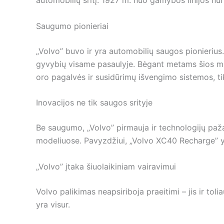
automobilių sritį. 1927 m. nuo gamybos linijos nu
Saugumo pionieriai
„Volvo” buvo ir yra automobilių saugos pionierius.
gyvybių visame pasaulyje. Bėgant metams šios mar
oro pagalvės ir susidūrimų išvengimo sistemos, tik
Inovacijos ne tik saugos srityje
Be saugumo, „Volvo” pirmauja ir technologijų paža
modeliuose. Pavyzdžiui, „Volvo XC40 Recharge” yr
„Volvo” įtaka šiuolaikiniam vairavimui
Volvo palikimas neapsiriboja praeitimi – jis ir tol
yra visur.