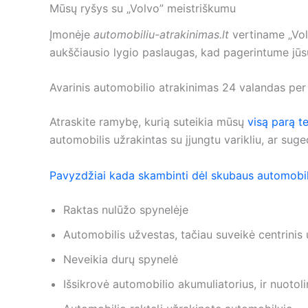
Mūsų ryšys su „Volvo” meistriškumu
Įmonėje
automobiliu-atrakinimas.lt
vertiname „Volv
aukščiausio lygio paslaugas, kad pagerintume jūs
Avarinis automobilio atrakinimas 24 valandas per 
Atraskite ramybę, kurią suteikia mūsų
visą parą t
automobilis užrakintas su įjungtu varikliu, ar sug
Pavyzdžiai kada skambinti dėl skubaus automobil
Raktas nulūžo spynelėje
Automobilis užvestas, tačiau suveikė centrinis
Neveikia durų spynelė
Išsikrovė automobilio akumuliatorius, ir nuotol