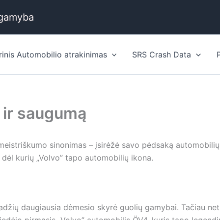
 gamyba
rinis Automobilio atrakinimas
SRS Crash Data
ą ir saugumą
eistriškumo sinonimas – įsirėžė savo pėdsaką automobilių p
, dėl kurių „Volvo” tapo automobilių ikona.
pradžių daugiausia dėmesio skyrė guolių gamybai. Tačiau net