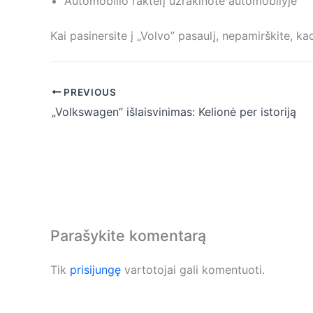
Automobilio raktelį užrakinote automobilyje
Kai pasinersite į „Volvo” pasaulį, nepamirškite, k
PREVIOUS
„Volkswagen” išlaisvinimas: Kelionė per istoriją
Parašykite komentarą
Tik
prisijungę
vartotojai gali komentuoti.