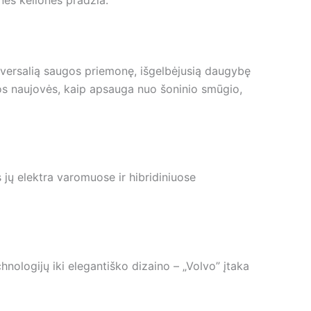
nės kelionės pradžia.
universalią saugos priemonę, išgelbėjusią daugybę
ios naujovės, kaip apsauga nuo šoninio smūgio,
 jų elektra varomuose ir hibridiniuose
chnologijų iki elegantiško dizaino – „Volvo” įtaka